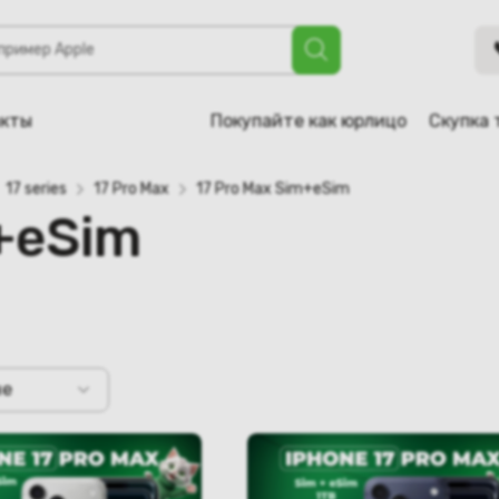
акты
Покупайте как юрлицо
Скупка 
17 series
17 Pro Max
17 Pro Max Sim+eSim
+eSim
не