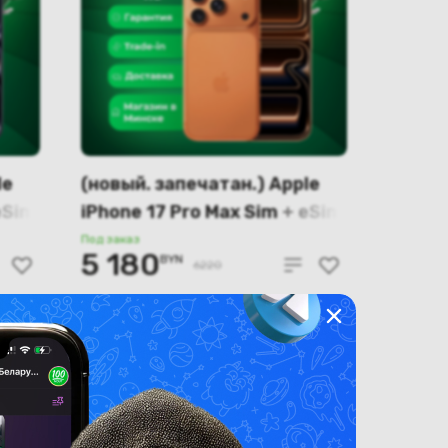
le
(новый. запечатан.) Apple
eSim
iPhone 17 Pro Max Sim + eSim
)
1024GB (оранжевый) A3526
Под заказ
5 180
BYN
6220