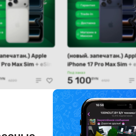
запечатан.) Apple
(новый. запечатан.) App
 Pro Max Sim + eSim
iPhone 17 Pro Max Sim + 
(серебристый)
1024GB (глубокий синий
Под заказ
5 100
BYN
BYN
A3526
6220
6120