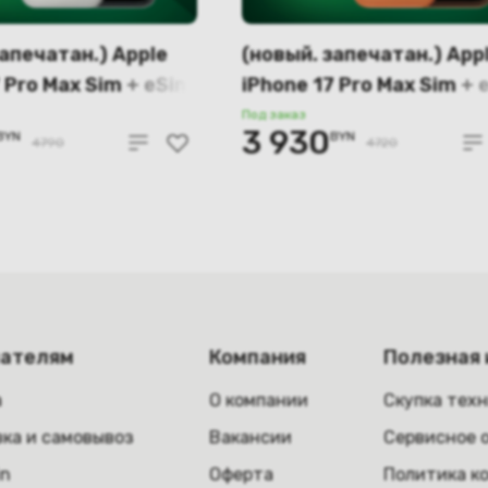
запечатан.) Apple
(новый. запечатан.) App
 Pro Max Sim + eSim
iPhone 17 Pro Max Sim + 
серебристый)
256GB (оранжевый) A3
Под заказ
3 930
BYN
BYN
4790
4720
пателям
Компания
Полезная
а
О компании
Скупка тех
ка и самовывоз
Вакансии
Сервисное 
in
Оферта
Политика к