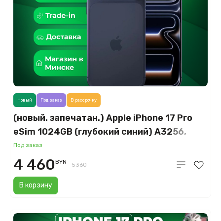
Новый
Под заказ
В рассрочку
(новый. запечатан.) Apple iPhone 17 Pro
eSim 1024GB (глубокий синий) A3256,
A3522
Под заказ
4 460
BYN
5360
В корзину