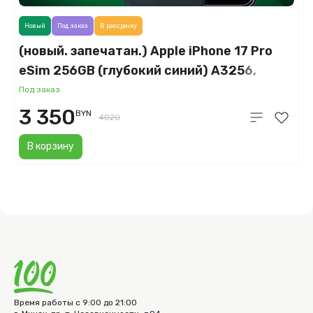
Новый
Под заказ
В рассрочку
(новый. запечатан.) Apple iPhone 17 Pro
eSim 256GB (глубокий синий) A3256,
A3522
Под заказ
3 350
BYN
4020
В корзину
Время работы с 9:00 до 21:00