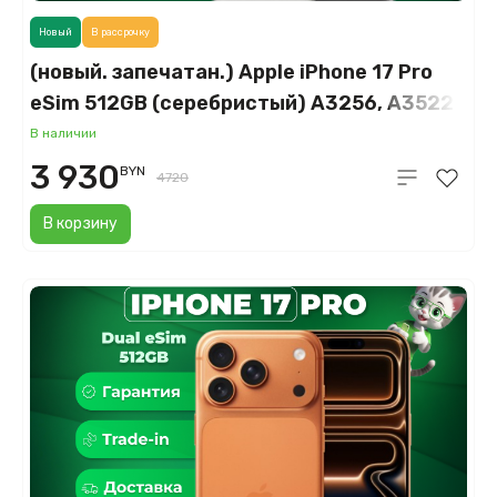
Новый
В рассрочку
(новый. запечатан.) Apple iPhone 17 Pro
eSim 512GB (серебристый) A3256, A3522
В наличии
3 930
BYN
4720
В корзину