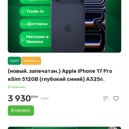
Новый
В рассрочку
(новый. запечатан.) Apple iPhone 17 Pro
eSim 512GB (глубокий синий) A3256,
A3522
В наличии
3 930
BYN
4720
В корзину