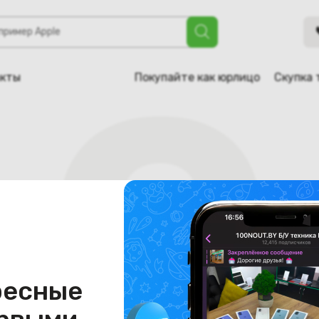
акты
Покупайте как юрлицо
Скупка 
ресные
Страница не найдена