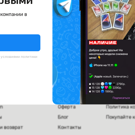
рвыми
буйте вернуться назад или поищите что-нибудь д
 компании в
На главную
с условиями
политики
пателям
Компания
Полезная
а
О компании
Скупка тех
ка и самовывоз
Вакансии
Сервисное 
in
Оферта
Политика к
ы
Блог
Покупайте 
и возврат
Контакты