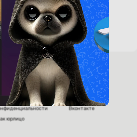
ругое.
 информация
Мы в соцсетях
ники
Инстаграм
обслуживание
Телеграм
онфиденциальности
Вконтакте
как юрлицо