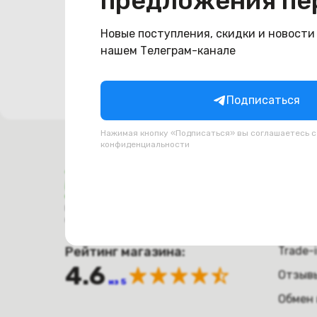
предложения пе
Попро
Новые поступления, скидки и новости
нашем Телеграм-канале
Подписаться
Нажимая кнопку «Подписаться» вы соглашаетесь 
конфиденциальности
Поку
Оплат
Время работы с 9:00 до 21:00
г. Минск, пр-т. Независимости, д.94
Достав
Рейтинг магазина:
Trade-
4.6
Отзыв
из 5
Обмен 