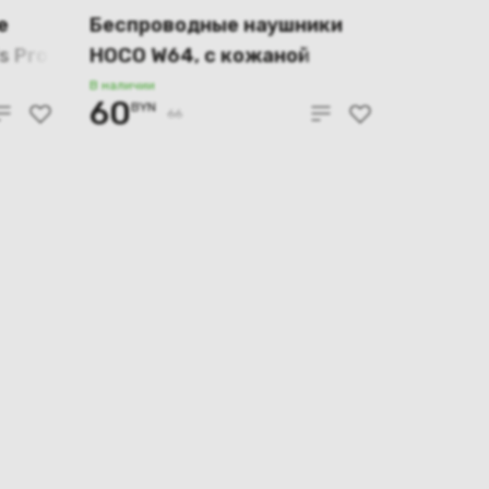
е
Беспроводные наушники
s Pro
HOCO W64, с кожаной
вставкой (чёрный)
В наличии
60
BYN
66