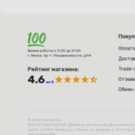
Поку
Оплат
Время работы с 9:00 до 21:00
г. Минск, пр-т. Независимости, д.94
Достав
Рейтинг магазина:
Trade-
4.6
Отзыв
из 5
Обмен 
© 2026 100nout.by,
ООО «СТОНОУТБУКОВ» Директор Метельский Дмитрий Конста
Адрес: 220100, Беларусь, г. Минск, ул. Кульман, д. 15 литер Б 
УНП 193664989