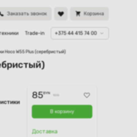
BYN
Заказать звонок
Корзина
техники
Trade-in
+375 44 415 74 00
ки Hoco W55 Plus (серебристый)
ебристый)
85
BYN
105
ристики
В корзину
Доставка