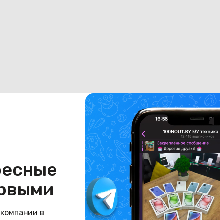
ресные
рвыми
 компании в