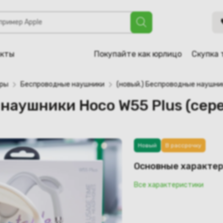
 Hoco W55 Plus (серебристый)
акты
Покупайте как юрлицо
Скупка 
уры
Беспроводные наушники
(новый.) Беспроводные наушни
 наушники Hoco W55 Plus (сер
Новый
В рассрочку
Основные характе
Все характеристики