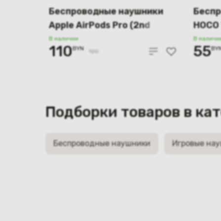
Беспроводные наушники
Беспр
Apple AirPods Pro (2nd
HOCO 
Generation), белый, копия
В наличии
В наличи
110
55
BYN
BY
120
Подборки товаров в ка
Беспроводные наушники
Игровые на