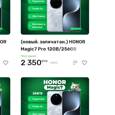
NOR
(новый. запечатан.) HONOR
Magic7 Pro 12GB/256GB
международная версия
Под заказ
2 350
BYN
(серый)
2820