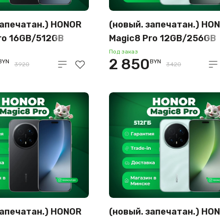
запечатан.) HONOR
(новый. запечатан.) HO
ro 16GB/512GB
Magic8 Pro 12GB/256GB
родная версия
международная версия
Под заказ
2 850
BYN
BYN
бархат)
(небесная лазурь)
3920
3420
запечатан.) HONOR
(новый. запечатан.) HO