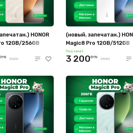
запечатан.) HONOR
(новый. запечатан.) HO
ro 12GB/256GB
Magic8 Pro 12GB/512GB
родная версия
международная версия
Под заказ
3 200
BYN
BYN
 рассвет)
(снежно-белый)
3420
3840