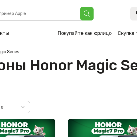
акты
Покупайте как юрлицо
Скупка 
gic Series
ны Honor Magic Se
не