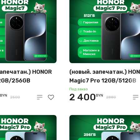
запечатан.) HONOR
(новый. запечатан.) HO
12GB/256GB
Magic7 Pro 12GB/512GB
овый черный)
международная версия
Под заказ
2 400
BYN
BYN
(черный)
2500
2880