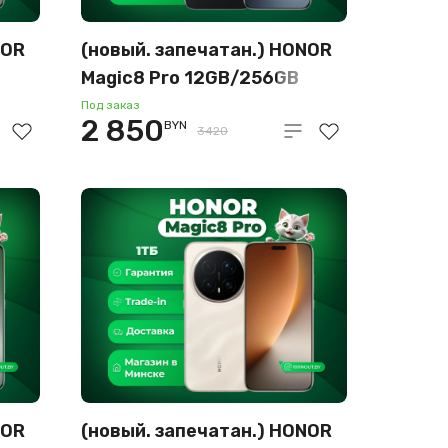
NOR
(новый. запечатан.) HONOR
Magic8 Pro 12GB/256GB
международная версия
Под заказ
2 850
BYN
(черный бархат)
3420
NOR
(новый. запечатан.) HONOR