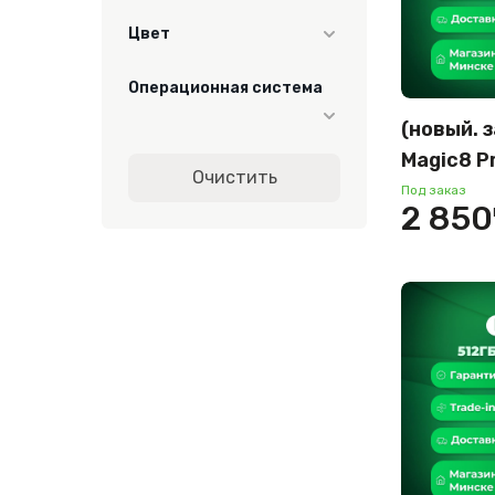
1024
Цвет
256
вельветовый
Операционная система
черный
512
белый
(новый. 
Android
Magic8 P
бирюзовый
Очистить
междуна
Под заказ
голубой
2 850
(золотой
золотистый
серый
черный