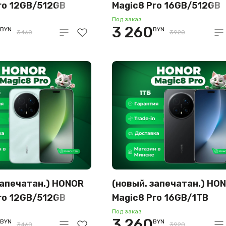
ro 12GB/512GB
Magic8 Pro 16GB/512GB
родная версия
международная версия
Под заказ
3 260
BYN
BYN
бархат)
(небесная лазурь)
3460
3920
запечатан.) HONOR
(новый. запечатан.) HO
ro 12GB/512GB
Magic8 Pro 16GB/1TB
родная версия
международная версия
Под заказ
3 260
BYN
BYN
3460
3920