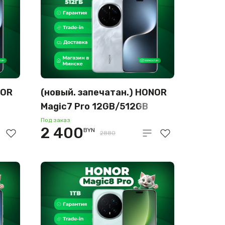
NOR
(новый. запечатан.) HONOR
Magic7 Pro 12GB/512GB
международная версия
Под заказ
2 400
BYN
(белый)
2880