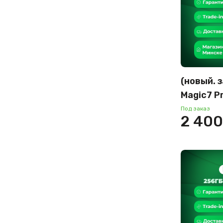
(новый. 
Magic7 P
междуна
Под заказ
2 400
(голубой