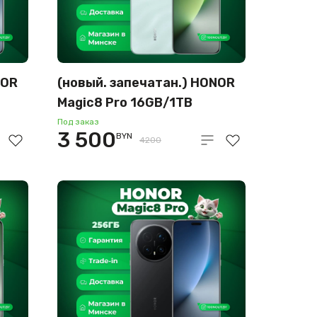
NOR
(новый. запечатан.) HONOR
Magic8 Pro 16GB/1TB
международная версия
Под заказ
3 500
BYN
(небесная лазурь)
4200