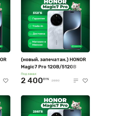
NOR
(новый. запечатан.) HONOR
Magic7 Pro 12GB/512GB
международная версия
Под заказ
2 400
BYN
(серый)
2880