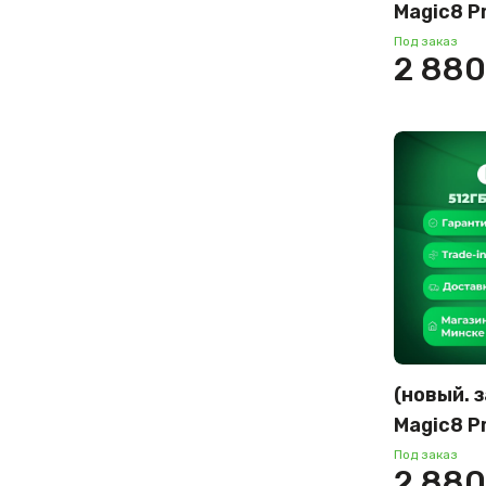
Magic8 P
междуна
Под заказ
2 880
(черный 
(новый. 
Magic8 P
междуна
Под заказ
2 880