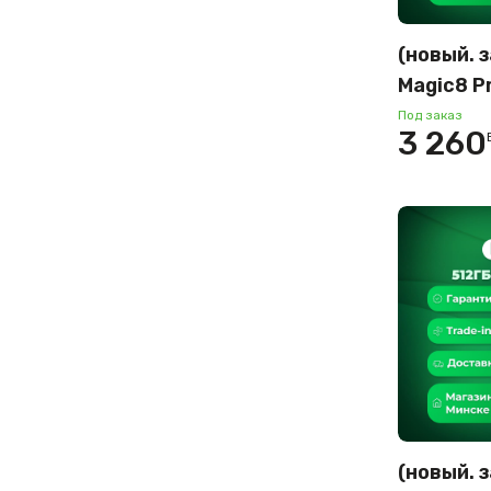
(новый. 
Magic8 P
междуна
Под заказ
3 260
(черный 
(новый. 