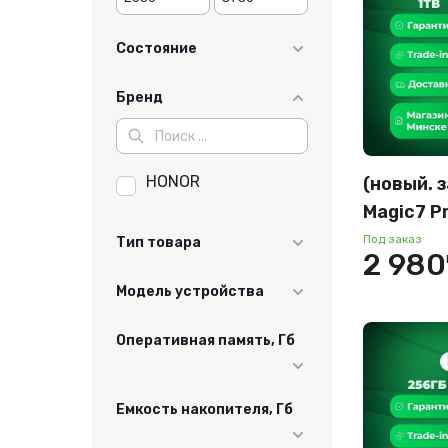
Состояние
новый
Бренд
HONOR
(новый. 
Magic7 P
междуна
Под заказ
Тип товара
2 980
(белый)
Смартфон
Модель устройства
Magic8 Pro
Оперативная память, Гб
Magic 7
Magic7 Pro
12
Емкость накопителя, Гб
16