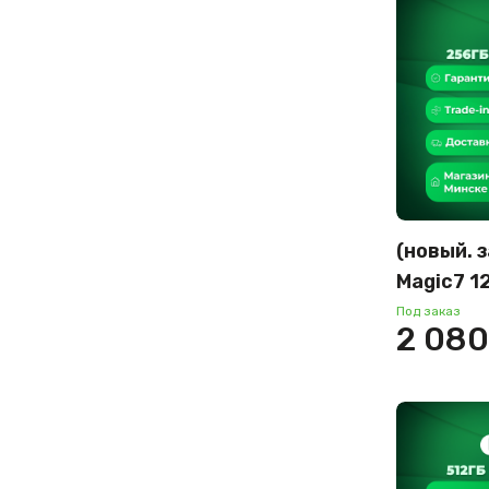
(новый. 
Magic7 
(вельвет
Под заказ
2 080