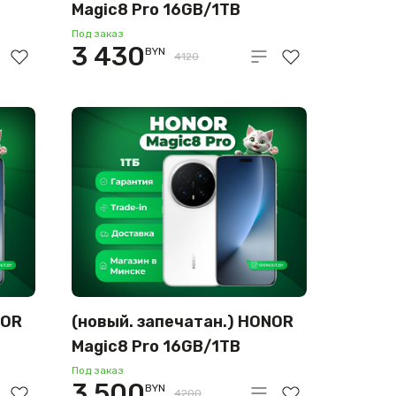
Magic8 Pro 16GB/1TB
международная версия
Под заказ
3 430
BYN
(золотой рассвет)
4120
NOR
(новый. запечатан.) HONOR
Magic8 Pro 16GB/1TB
международная версия
Под заказ
3 500
BYN
4200