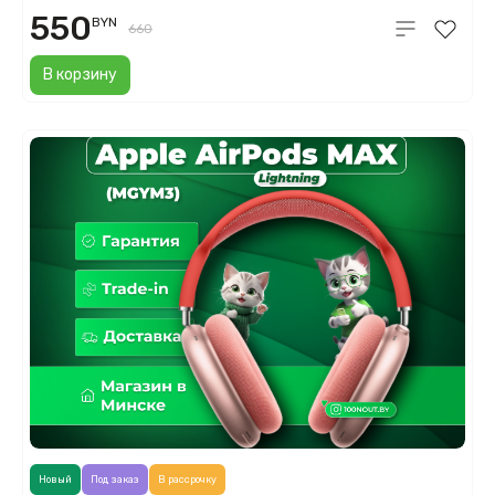
550
BYN
660
В корзину
Новый
Под заказ
В рассрочку