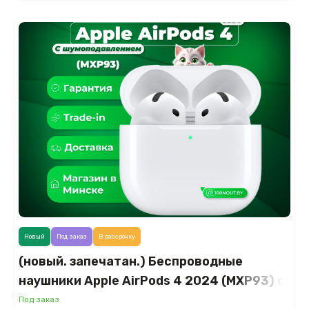
Новый
Под заказ
В рассрочку
(новый. запечатан.) Беспроводные
наушники Apple AirPods 4 2024 (MXP93) с
активным шумоподавлением
Под заказ