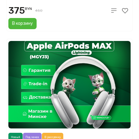
375
BYN
450
В корзину
Новый
Под заказ
В рассрочку