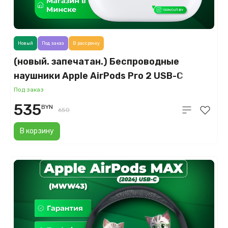
Новый
Под заказ
В рассрочку
(новый. запечатан.) Беспроводные
наушники Apple AirPods Pro 2 USB-C
(MTJV3)
Под заказ
535
BYN
650
В корзину