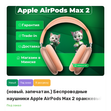
Новый
Под заказ
В рассрочку
(новый. запечатан.) Беспроводные
наушники Apple AirPods Max 2 оранжевый
(2026)
Под заказ