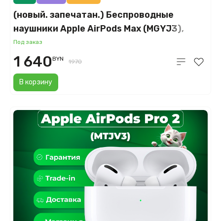
(новый. запечатан.) Беспроводные
наушники Apple AirPods Max (MGYJ3),
серебристые
Под заказ
1 640
BYN
1970
В корзину