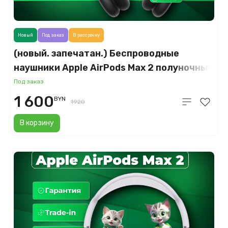
Новый
Под заказ
В рассрочку
(новый. запечатан.) Беспроводные
наушники Apple AirPods Max 2 полуночный
черный (2026)
Под заказ
1 600
BYN
1920
В корзину