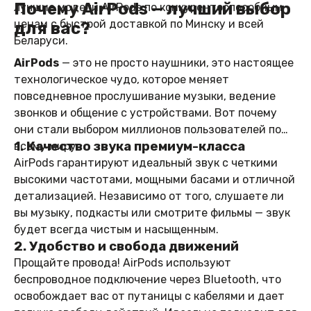
Почему AirPods — лучший выбор
лучшие модели AirPods по конкурентоспособным
ценам с быстрой доставкой по Минску и всей
для вас?
Беларуси.
AirPods
— это не просто наушники, это настоящее
технологическое чудо, которое меняет
повседневное прослушивание музыки, ведение
звонков и общение с устройствами. Вот почему
они стали выбором миллионов пользователей по
1. Качество звука премиум-класса
всему миру:
AirPods гарантируют идеальный звук с четкими
высокими частотами, мощными басами и отличной
детализацией. Независимо от того, слушаете ли
вы музыку, подкасты или смотрите фильмы — звук
будет всегда чистым и насыщенным.
2. Удобство и свобода движений
Прощайте провода! AirPods используют
беспроводное подключение через Bluetooth, что
освобождает вас от путаницы с кабелями и дает