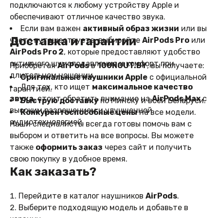
подключаются к любому устройству Apple и
обеспечивают отличное качество звука.
Если вам важен
активный образ жизни
или вы
Доставка и гарантии
часто путешествуете, выбирайте
AirPods Pro
или
AirPods Pro 2
, которые предоставляют удобство
активного шумоподавления и комфорт при
Приобретая
AirPods
в
100NOUT.BY
, вы получаете:
длительном ношении.
Оригинальные наушники Apple
с официальной
Для тех, кто ищет
максимальное качество
гарантией.
звука
, стоит обратить внимание на
AirPods Max
с
Быструю доставку
по Минску и всей Беларуси.
высоким разрешением и улучшенной
Конкурентоспособные цены
на все модели.
аудиотехнологией.
Наши специалисты всегда готовы помочь вам с
выбором и ответить на все вопросы. Вы можете
также
оформить заказ
через сайт и получить
свою покупку в удобное время.
Как заказать?
Перейдите в каталог наушников
AirPods
.
Выберите подходящую модель и добавьте в