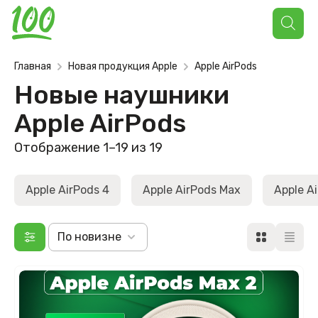
Поиск
товаров
Главная
Новая продукция Apple
Apple AirPods
Новые наушники
Apple AirPods
Отображение 1–19 из 19
Apple AirPods 4
Apple AirPods Max
Apple A
По новизне