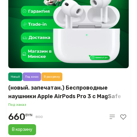
Новый
Под заказ
В рассрочку
(новый. запечатан.) Беспроводные
наушники Apple AirPods Pro 3 с MagSafe
(MFHP4)
Под заказ
660
BYN
800
В корзину