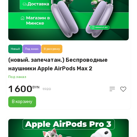
Новый
Под заказ
В рассрочку
(новый. запечатан.) Беспроводные
наушники Apple AirPods Max 2
фиолетовый (2026)
Под заказ
1 600
BYN
1920
В корзину