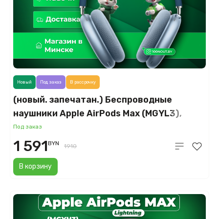
Новый
Под заказ
В рассрочку
(новый. запечатан.) Беспроводные
наушники Apple AirPods Max (MGYL3),
голубое небо
Под заказ
1 591
BYN
1910
В корзину