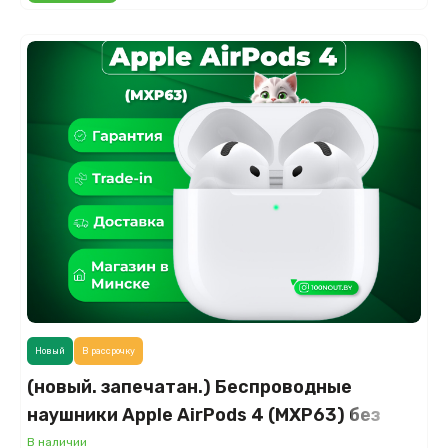
Новый
В рассрочку
(новый. запечатан.) Беспроводные
наушники Apple AirPods 4 (MXP63) без
активного шумоподавления
В наличии