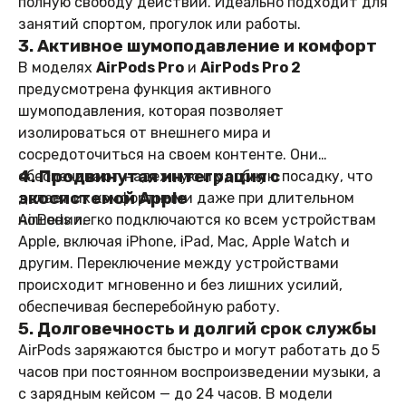
полную свободу действий. Идеально подходит для
занятий спортом, прогулок или работы.
3. Активное шумоподавление и комфорт
В моделях
AirPods Pro
и
AirPods Pro 2
предусмотрена функция активного
шумоподавления, которая позволяет
изолироваться от внешнего мира и
сосредоточиться на своем контенте. Они
4. Продвинутая интеграция с
обеспечивают надежную и удобную посадку, что
экосистемой Apple
делает их комфортными даже при длительном
ношении.
AirPods легко подключаются ко всем устройствам
Apple, включая iPhone, iPad, Mac, Apple Watch и
другим. Переключение между устройствами
происходит мгновенно и без лишних усилий,
обеспечивая бесперебойную работу.
5. Долговечность и долгий срок службы
AirPods заряжаются быстро и могут работать до 5
часов при постоянном воспроизведении музыки, а
с зарядным кейсом — до 24 часов. В модели