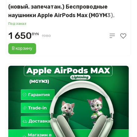
(новый. запечатан.) Беспроводные
наушники Apple AirPods Max (MGYM3),
розовые
Под заказ
1 650
BYN
1980
В корзину