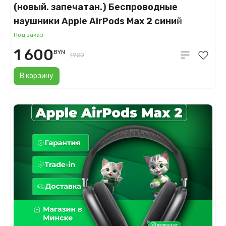
(новый. запечатан.) Беспроводные
наушники Apple AirPods Max 2 синий
(2026)
Под заказ
1 600
BYN
1920
В корзину