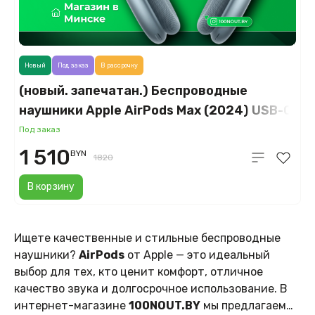
Новый
Под заказ
В рассрочку
(новый. запечатан.) Беспроводные
наушники Apple AirPods Max (2024) USB-C
(MWW63), синий
Под заказ
1 510
BYN
1820
В корзину
Ищете качественные и стильные беспроводные
наушники?
AirPods
от Apple — это идеальный
выбор для тех, кто ценит комфорт, отличное
качество звука и долгосрочное использование. В
интернет-магазине
100NOUT.BY
мы предлагаем