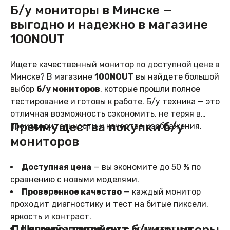
Б/у мониторы в Минске —
выгодно и надежно в магазине
100NOUT
Ищете качественный монитор по доступной цене в
Минске? В магазине
100NOUT
вы найдете большой
выбор
б/у мониторов
, которые прошли полное
тестирование и готовы к работе. Б/у техника — это
отличная возможность сэкономить, не теряя в
Преимущества покупки б/у
производительности и качестве изображения.
мониторов
Доступная цена
— вы экономите до 50 % по
сравнению с новыми моделями.
Проверенное качество
— каждый монитор
проходит диагностику и тест на битые пиксели,
яркость и контраст.
Для кого подойдут б/у мониторы
Широкий ассортимент
— от компактных