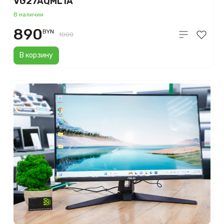
VG27AQML1A
В наличии
890
BYN
1000
В корзину