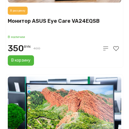
В рассрочку
Монитор ASUS Eye Care VA24EQSB
В наличии
350
BYN
400
В корзину