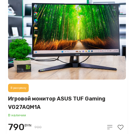
В рассрочку
Игровой монитор ASUS TUF Gaming
VG27AQM1A
В наличии
790
BYN
900