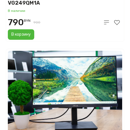
VG249QM1A
В наличии
790
BYN
900
В корзину