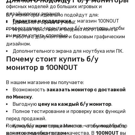
офисных моделей до больших игровых и
дизайнерских экранов.
Б/у мониторы идеально подойдут для:
Гарантия и поддержка
— магазин 100NOUT
Домашнего офиса и учебы.
предоставляет гарантию на б/у мониторы, чтобы
Игровых приставок и бюджетного гейминга.
вы могли купить спокойно.
Работы с документами и базовым графическим
дизайном.
Дополнительного экрана для ноутбука или ПК.
Почему стоит купить б/у
монитор в 100NOUT
В нашем магазине вы получаете:
Возможность
заказать монитор с доставкой
по Минску
.
Выгодную
цену на каждый б/у монитор
.
Полное тестирование и проверку всех функций
перед продажей.
Покупка б/у монитора в Минске — это умный выбор
Консультацию специалистов, чтобы подобрать
монитор под ваши задачи.
для экономии без потери качества. В
100NOUT
вы