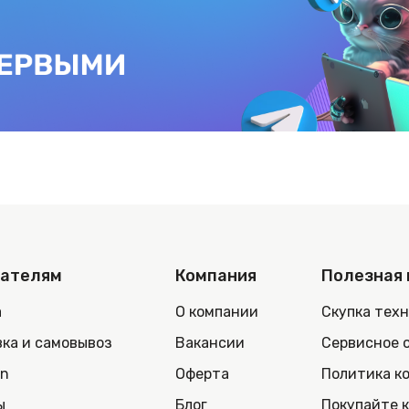
пателям
Компания
Полезная
а
О компании
Скупка тех
ка и самовывоз
Вакансии
Сервисное 
in
Оферта
Политика к
ы
Блог
Покупайте 