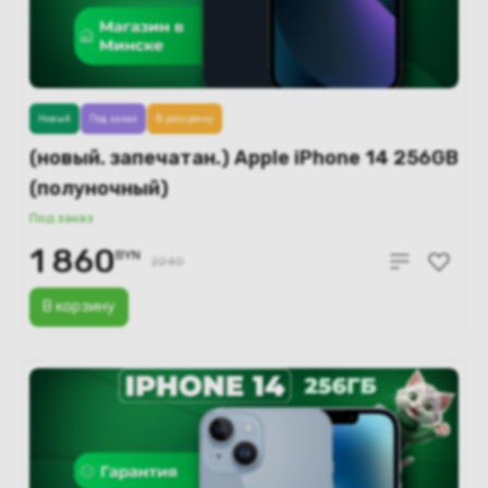
Новый
Под заказ
В рассрочку
(новый. запечатан.) Apple iPhone 14 256GB
(полуночный)
Под заказ
1 860
BYN
2240
В корзину