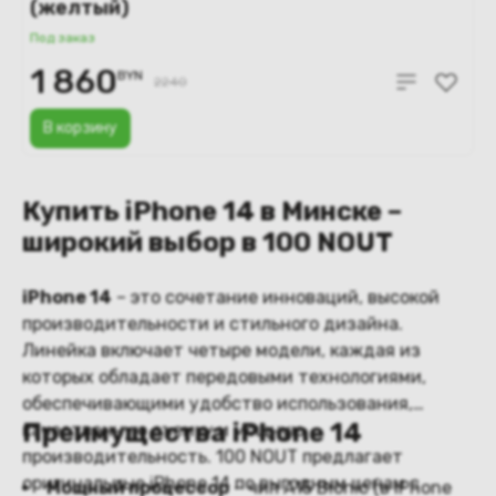
(желтый)
Под заказ
1 860
BYN
2240
В корзину
Купить iPhone 14 в Минске –
широкий выбор в 100 NOUT
iPhone 14
– это сочетание инноваций, высокой
производительности и стильного дизайна.
Линейка включает четыре модели, каждая из
которых обладает передовыми технологиями,
обеспечивающими удобство использования,
Преимущества iPhone 14
качественную съемку и мощную
производительность. 100 NOUT предлагает
оригинальные iPhone 14 по выгодным ценам с
Мощный процессор
– чип A15 Bionic (в iPhone