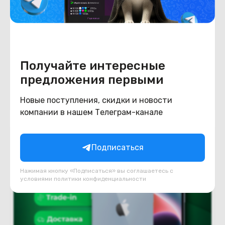
Новый
Под заказ
В рассрочку
(новый. запечатан.) Apple iPhone 14 128GB
(фиолетовый)
Под заказ
Получайте интересные
1 740
BYN
предложения первыми
2090
В корзину
Новые поступления, скидки и новости
компании в нашем Телеграм-канале
Подписаться
Нажимая кнопку «Подписаться» вы соглашаетесь с
условиями
политики конфиденциальности