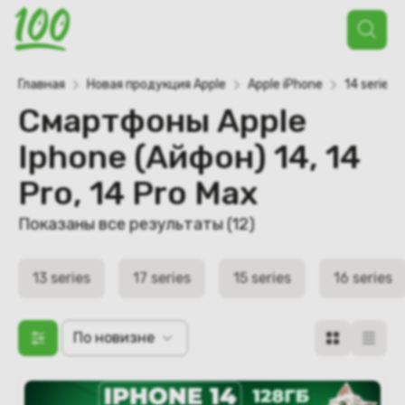
Поиск
товаров
Главная
Новая продукция Apple
Apple iPhone
14 series
Смартфоны Apple
Iphone (Айфон) 14, 14
Pro, 14 Pro Max
Сортировка:
Показаны все результаты (12)
самые
недавние
13 series
17 series
15 series
16 series
По новизне