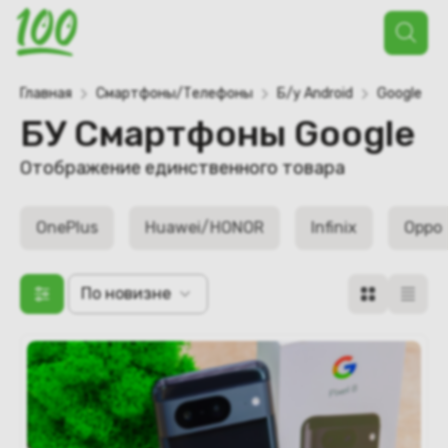
Поиск
товаров
Главная
Смартфоны/Телефоны
Б/у Android
Google
БУ Смартфоны Google
Отображение единственного товара
OnePlus
Huawei/HONOR
Infinix
Oppo
По новизне