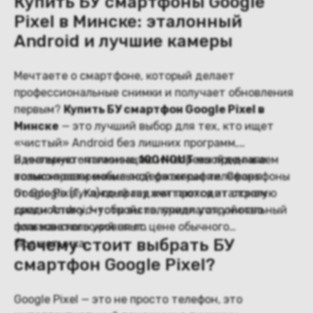
Купить БУ смартфоны Google
Pixel в Минске: эталонный
Android и лучшие камеры
Мечтаете о смартфоне, который делает
профессиональные снимки и получает обновления
первым?
Купить БУ смартфон Google Pixel в
Минске
— это лучший выбор для тех, кто ищет
«чистый» Android без лишних программ,
идеальную оптимизацию и непревзойденные
В интернет-магазине
100 NOUT
мы предлагаем
возможности мобильной фотографии. Смартфоны
только проверенные подержанные телефоны
от Google (Гугл) по праву считаются эталоном
Google Pixel. Каждый гаджет проходит строгую
среди Android-устройств, предлагая уникальный
диагностику, чтобы вы получили устройство
пользовательский опыт.
флагманского уровня по цене обычного
Почему стоит выбрать БУ
бюджетника.
смартфон Google Pixel?
Google Pixel — это не просто телефон, это