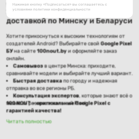
оператором Беларуси.
уникального режима «Астрофотография».
Нажимая кнопку «Подписаться» вы соглашаетесь с
условиями
политики конфиденциальности
Закажите БУ Google Pixel с
доставкой по Минску и Беларуси
Хотите прикоснуться к высоким технологиям от
создателей Android? Выбирайте свой
Google Pixel
БУ
на сайте
100nout.by
и оформляйте заказ
онлайн.
Самовывоз
в центре Минска: приходите,
сравнивайте модели и выбирайте лучший вариант.
Быстрая доставка
по городу и надежная
отправка во все регионы РБ.
Консультация экспертов
, которые знают всё о
нюансах разных поколений Pixel.
100 NOUT — оригинальные Google Pixel с
гарантией качества!
Читать полностью