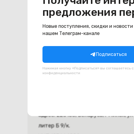
Получайте инте
предложения пе
Новые поступления, скидки и новости
нашем Телеграм-канале
Подписаться
Юридическая инфор
Нажимая кнопку «Подписаться» вы соглашаетесь 
конфиденциальности
ООО «СТОНОУТБУКОВ»
Директор Метельский Дмитрий Кон
действующий на основании Устава.
адрес: 220100, Беларусь, г Минск, ул 
литер Б 9/к.