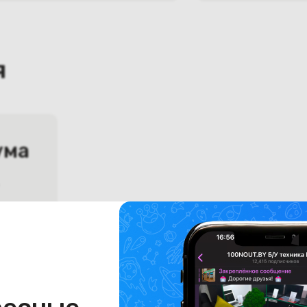
я
ума