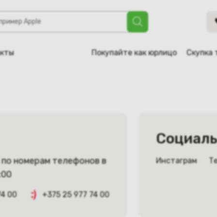
акты
Покупайте как юрлицо
Скупка 
Социаль
по номерам телефонов в
Инстаграм
Т
:00
74 00
+375 25 977 74 00