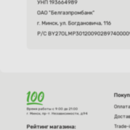
УНП 193664989
ОАО "Белгазпромбанк"
г. Минск, ул. Богдановича, 116
Р/С BY27OLMP30120090289740000
Поку
Оплат
Время работы с 9:00 до 21:00
г. Минск, пр-т. Независимости, д.94
Достав
Рейтинг магазина:
Trade-