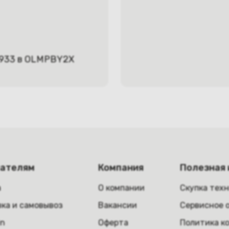
933 в OLMPBY2X
пателям
Компания
Полезная
а
О компании
Скупка тех
ка и самовывоз
Вакансии
Сервисное 
in
Оферта
Политика к