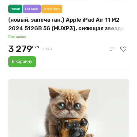
Новый
Под заказ
В рассрочку
(новый. запечатан.) Apple iPad Air 11 M2
2024 512GB 5G (MUXP3), сияющая звезда
(Starlight)
Под заказ
3 279
BYN
3940
В корзину