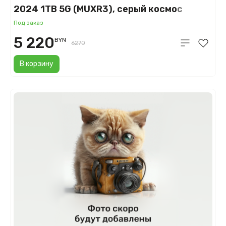
2024 1TB 5G (MUXR3), серый космос
(Space Gray)
Под заказ
5 220
BYN
6270
В корзину