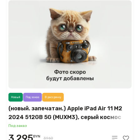
Новый
Под заказ
В рассрочку
(новый. запечатан.) Apple iPad Air 11 M2
2024 512GB 5G (MUXM3), серый космос
(Space Gray)
Под заказ
3 295
BYN
3960