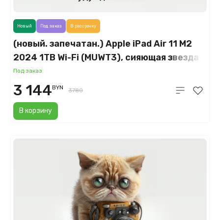
Новый
Под заказ
В рассрочку
(новый. запечатан.) Apple iPad Air 11 M2
2024 1TB Wi-Fi (MUWT3), сияющая звезда
(Starlight)
Под заказ
3 144
BYN
3780
В корзину