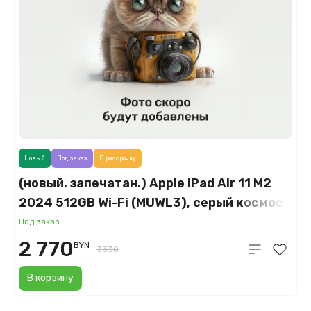
Новый
Под заказ
В рассрочку
(новый. запечатан.) Apple iPad Air 11 M2
2024 512GB Wi-Fi (MUWL3), серый космос
(Space Gray)
Под заказ
2 770
BYN
3330
В корзину