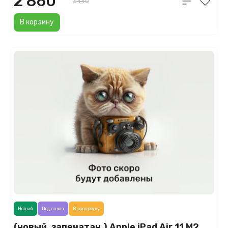
2 860
3440
В корзину
Новый
Под заказ
В рассрочку
(новый. запечатан.) Apple iPad Air 11 M2