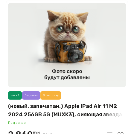
Новый
Под заказ
В рассрочку
(новый. запечатан.) Apple iPad Air 11 M2
2024 256GB 5G (MUXK3), сияющая звезда
(Starlight)
Под заказ
BYN