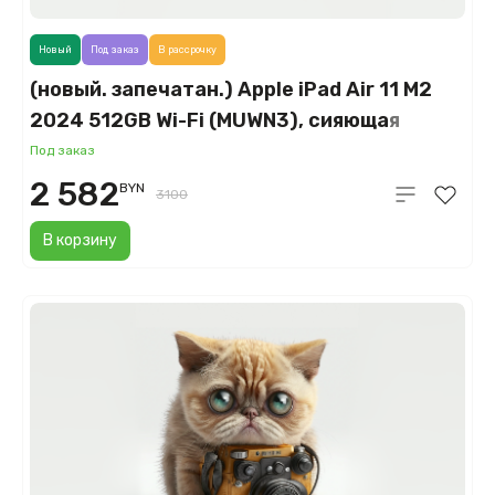
Новый
Под заказ
В рассрочку
(новый. запечатан.) Apple iPad Air 11 M2
2024 512GB Wi-Fi (MUWN3), сияющая
звезда (Starlight)
Под заказ
2 582
BYN
3100
В корзину