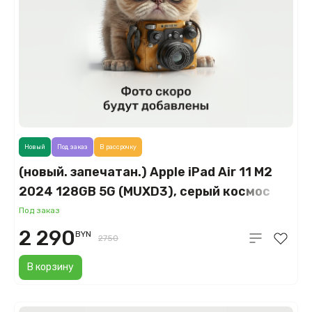
Новый
Под заказ
В рассрочку
(новый. запечатан.) Apple iPad Air 11 M2
2024 128GB 5G (MUXD3), серый космос
(Space Gray)
Под заказ
2 290
BYN
2750
В корзину