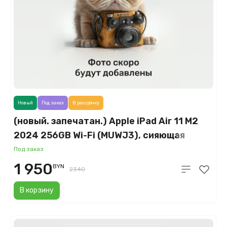
Новый
Под заказ
В рассрочку
(новый. запечатан.) Apple iPad Air 11 M2
2024 256GB Wi-Fi (MUWJ3), сияющая
звезда (Starlight)
Под заказ
1 950
BYN
2340
В корзину