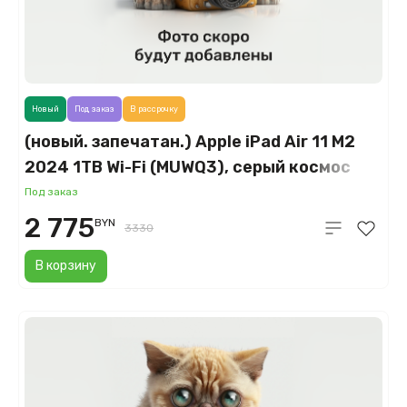
Новый
Под заказ
В рассрочку
(новый. запечатан.) Apple iPad Air 11 M2
2024 1TB Wi-Fi (MUWQ3), серый космос
(Space Gray)
Под заказ
2 775
BYN
3330
В корзину