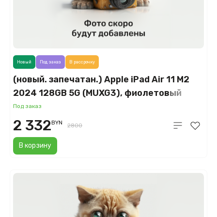
Новый
Под заказ
В рассрочку
(новый. запечатан.) Apple iPad Air 11 M2
2024 128GB 5G (MUXG3), фиолетовый
(Purple)
Под заказ
2 332
BYN
2800
В корзину