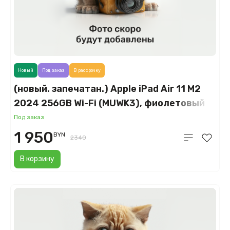
Новый
Под заказ
В рассрочку
(новый. запечатан.) Apple iPad Air 11 M2
2024 256GB Wi-Fi (MUWK3), фиолетовый
(Purple)
Под заказ
1 950
BYN
2340
В корзину