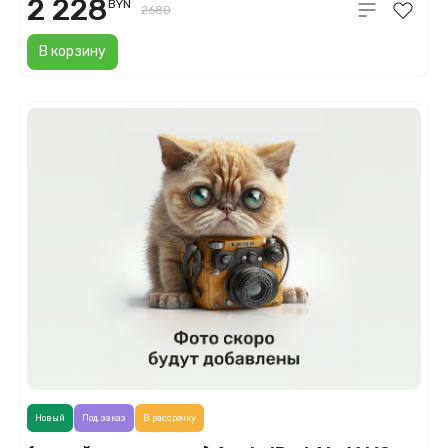
2 228
BYN
2680
В корзину
Новый
Под заказ
В рассрочку