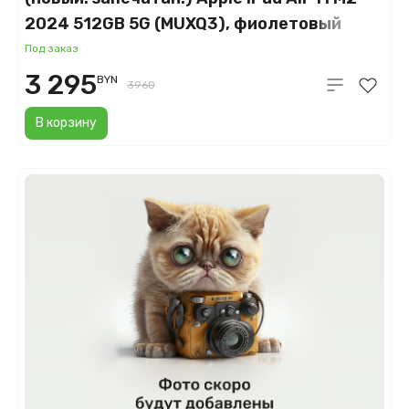
2024 512GB 5G (MUXQ3), фиолетовый
(Purple)
Под заказ
3 295
BYN
3960
В корзину