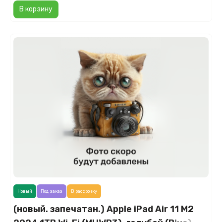
В корзину
Новый
Под заказ
В рассрочку
(новый. запечатан.) Apple iPad Air 11 M2