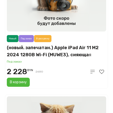
Новый
Под заказ
В рассрочку
(новый. запечатан.) Apple iPad Air 11 M2
2024 128GB Wi-Fi (MUWE3), сияющая
звезда (Starlight)
Под заказ
2 228
BYN
2680
В корзину