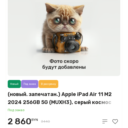
Новый
Под заказ
В рассрочку
(новый. запечатан.) Apple iPad Air 11 M2
2024 256GB 5G (MUXH3), серый космос
(Space Gray)
Под заказ
2 860
BYN
3440