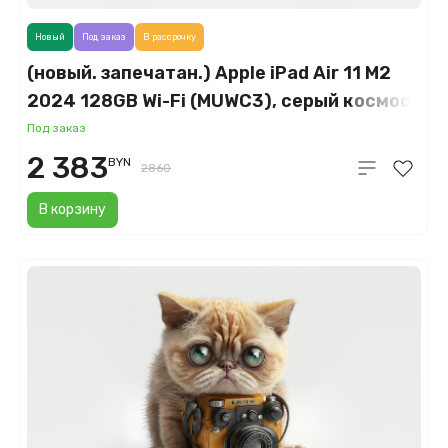
Новый
Под заказ
В рассрочку
(новый. запечатан.) Apple iPad Air 11 M2
2024 128GB Wi-Fi (MUWC3), серый космос
(Space Gray)
Под заказ
2 383
BYN
2860
В корзину