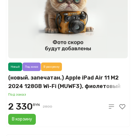
Новый
Под заказ
В рассрочку
(новый. запечатан.) Apple iPad Air 11 M2
2024 128GB Wi-Fi (MUWF3), фиолетовый
(Purple)
Под заказ
2 330
BYN
2800
В корзину