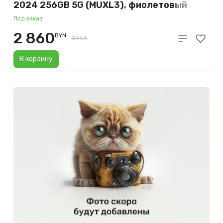
2024 256GB 5G (MUXL3), фиолетовый
(Purple)
Под заказ
2 860
BYN
3440
В корзину