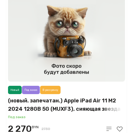
Новый
Под заказ
В рассрочку
(новый. запечатан.) Apple iPad Air 11 M2
2024 128GB 5G (MUXF3), сияющая звезда
(Starlight)
Под заказ
2 270
BYN
2730