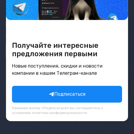
Скупка iPhone в Минске
Скупка iPhone в Минске – быстро, удобно, выгодно!
Получайте интересные
Продать старый iPhone
предложения первыми
Новые поступления, скидки и новости
компании в нашем Телеграм-канале
Подписаться
Нажимая кнопку «Подписаться» вы соглашаетесь с
условиями
политики конфиденциальности