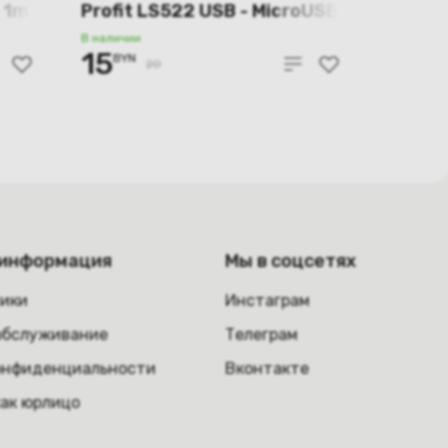
 1m
Profit LS522 USB - MicroUSB,
2м, чёрный
В наличии
15
BYN
20
 информация
Мы в соцсетях
ники
Инстаграм
обслуживание
Телеграм
онфиденциальности
Вконтакте
как юрлицо