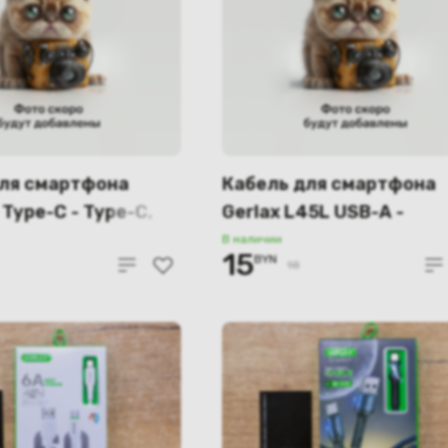
для смартфона
Кабель для смартфона
Type-C - Type-C,
Gerlax L45L USB-A -
чёрный
Lightning 6A, 1 м.
В наличии
15
BYN
18