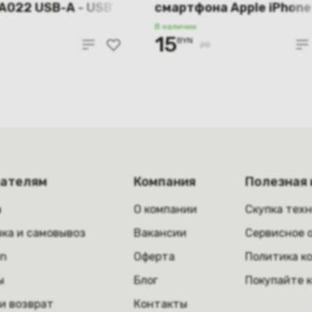
A022 USB-A - USB
смартфона Apple iPhone
, 1м.
(магнитный коннектор)
В наличии
15
BYN
20
пателям
Компания
Полезная
а
О компании
Скупка тех
ка и самовывоз
Вакансии
Сервисное 
in
Оферта
Политика к
ы
Блог
Покупайте 
и возврат
Контакты