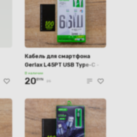
Кабель для смартфона
Gerlax L45PT USB Type-C -
USB Type-C PD66W 6A, 1 м.
В наличии
20
BYN
25