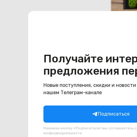
Кабель 
Gerlax L
Type-C 6A
В наличии
Получайте инте
20
BYN
2
предложения пе
Новые поступления, скидки и новости
нашем Телеграм-канале
Подписаться
Нажимая кнопку «Подписаться» вы соглашаетесь 
конфиденциальности