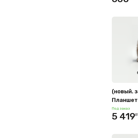
версия 
(новый. 
Планшет
Tab S9+ 
Под заказ
5 419
B
12GB/51