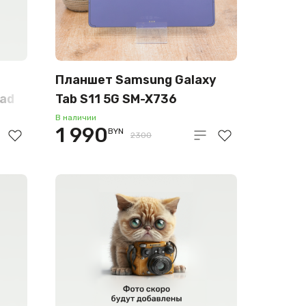
Планшет Samsung Galaxy
Pad
Tab S11 5G SM-X736
12GB/128GB (серый)
В наличии
1 990
BYN
2300