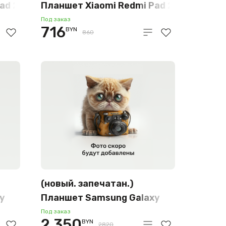
ad 2
Планшет Xiaomi Redmi Pad 2
4G 8GB/256GB
Под заказ
716
BYN
международная версия
860
(мятный)
(новый. запечатан.)
y
Планшет Samsung Galaxy
Tab S9+ Wi-Fi SM-X810
Под заказ
2 350
BYN
2820