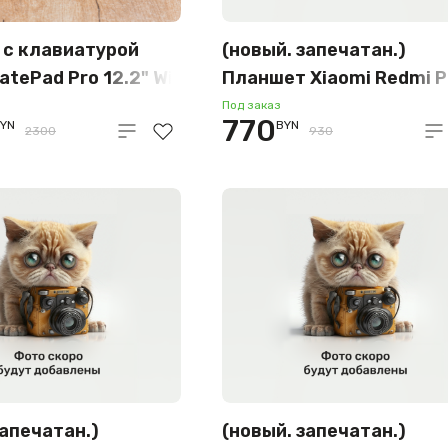
 с клавиатурой
(новый. запечатан.)
atePad Pro 12.2" Wi-
Планшет Xiaomi Redmi P
W09 12GB/256GB
4G 8GB/256GB
Под заказ
770
YN
BYN
международная версия
2300
930
(фиолетовый)
запечатан.)
(новый. запечатан.)