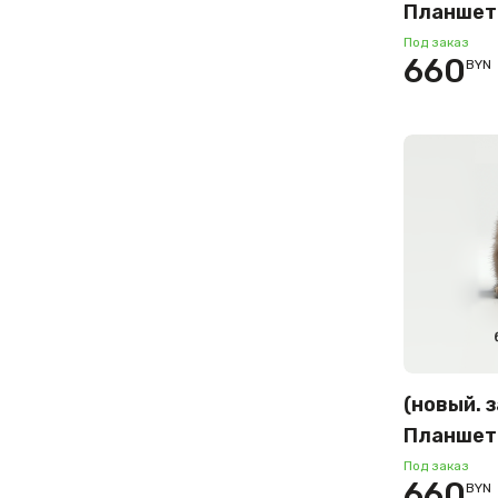
Планшет 
8GB/256
Под заказ
660
BYN
версия (
(новый. 
Планшет 
8GB/256
Под заказ
660
BYN