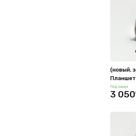
(новый. 
Планшет
Tab S9+ 
Под заказ
3 050
12GB/51