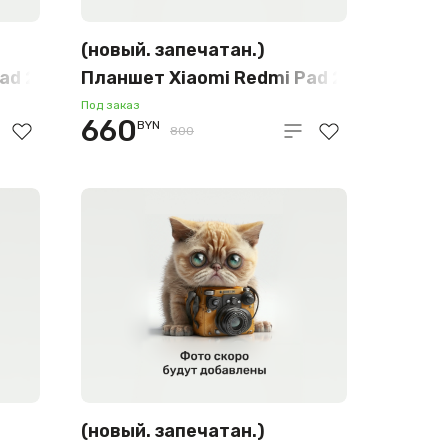
(новый. запечатан.)
ad 2
Планшет Xiaomi Redmi Pad 2
8GB/256GB международная
Под заказ
660
BYN
версия (темно-серый)
800
(новый. запечатан.)