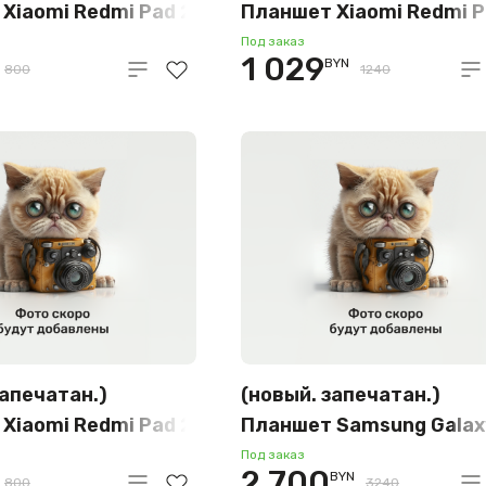
Xiaomi Redmi Pad 2
Планшет Xiaomi Redmi P
GB международная
Pro 5G 6GB/128GB
Под заказ
1 029
BYN
мятный)
международная версия
800
1240
(лавандовый пурпур)
запечатан.)
(новый. запечатан.)
Xiaomi Redmi Pad 2
Планшет Samsung Galax
GB международная
Tab S9+ 5G SM-X816
Под заказ
2 700
BYN
800
3240