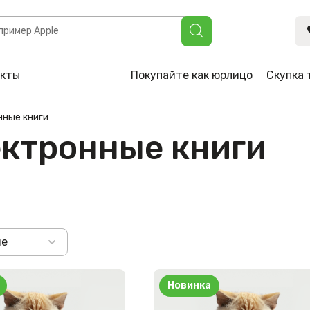
акты
Покупайте как юрлицо
Скупка 
нные книги
ектронные книги
не
Новинка