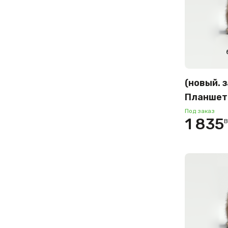
(новый. 
Планшет
Tab S9 5
Под заказ
1 835
B
8GB/128