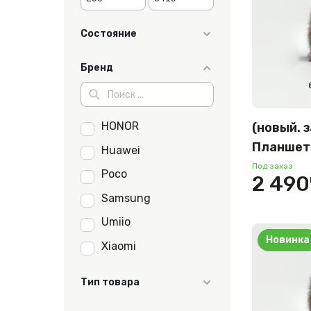
Состояние
как новый
Бренд
новый
отличное
HONOR
(новый. 
Планшет
Huawei
13.3" 16
Под заказ
Poco
2 490
междуна
Samsung
(серый)
Umiio
Новинка
Xiaomi
Тип товара
Планшет