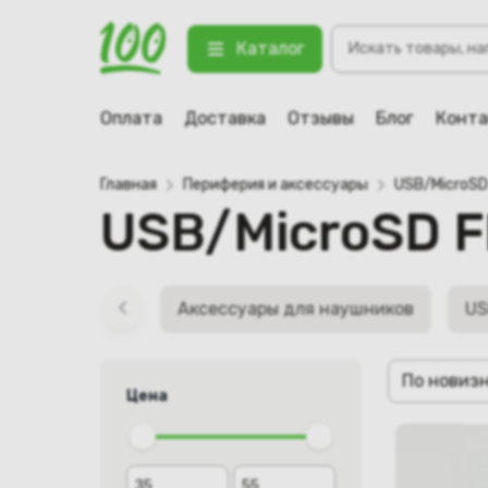
Поиск
Каталог
товаров
Оплата
Доставка
Отзывы
Блог
Конт
Главная
Периферия и аксессуары
USB/MicroSD
USB/MicroSD F
Аксессуары для наушников
US
По новиз
Цена