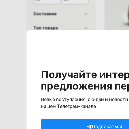
Состояние
новый
Тип товара
USB Flash
Очистить
USB фле
Gb Smart
USB 3.0 
В наличии
Получайте инте
55
BYN
65
предложения пе
Новые поступления, скидки и новости
нашем Телеграм-канале
Подписаться