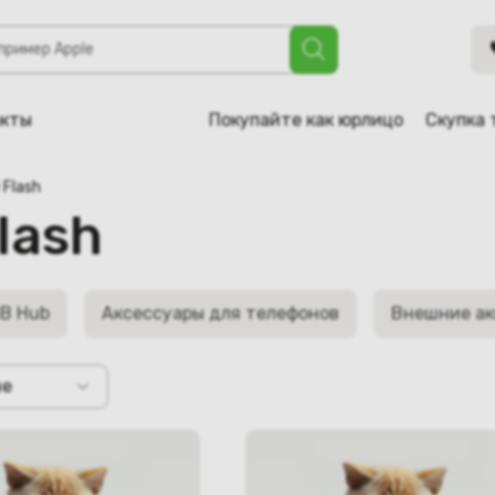
акты
Покупайте как юрлицо
Скупка 
 Flash
lash
B Hub
Аксессуары для телефонов
Внешние ак
не