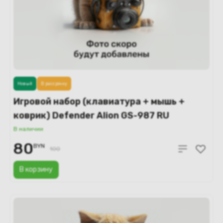
Новый
В рассрочку
Игровой набор (клавиатура + мышь +
коврик) Defender Alion GS-987 RU
В наличии
80
BYN
100
В корзину