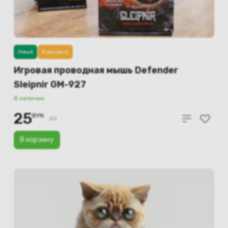
Новый
В рассрочку
Игровая проводная мышь Defender
Sleipnir GM-927
В наличии
25
BYN
30
В корзину