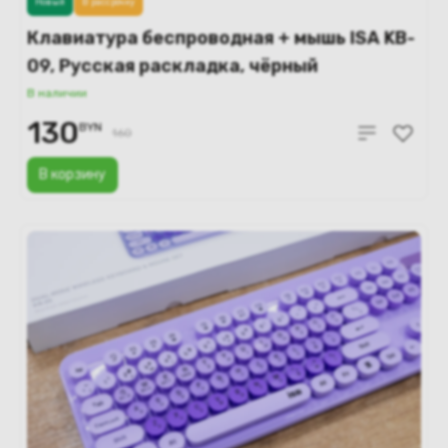
Новый
В рассрочку
Клавиатура беспроводная + мышь ISA KB-
09, Русская раскладка, чёрный
В наличии
130
BYN
160
В корзину