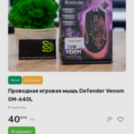
Новый
В рассрочку
Проводная игровая мышь Defender Venom
GM-640L
В наличии
40
BYN
50
В корзину