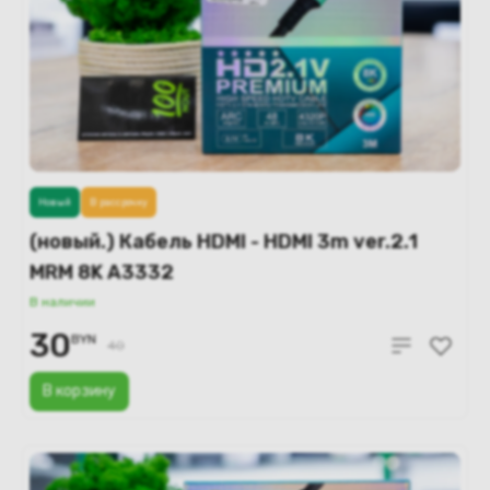
Новый
В рассрочку
(новый.) Кабель HDMI - HDMI 3m ver.2.1
MRM 8K A3332
В наличии
30
BYN
40
В корзину