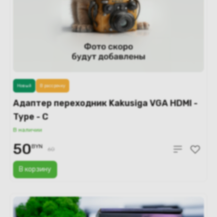
Новый
В рассрочку
Адаптер переходник Kakusiga VGA HDMI -
Type - C
В наличии
50
BYN
60
В корзину