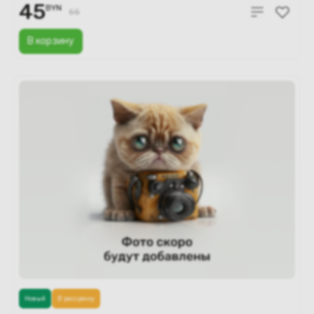
45
BYN
55
В корзину
Новый
В рассрочку