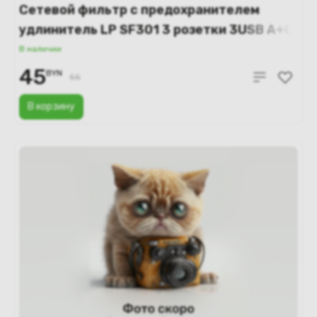
Сетевой фильтр с предохранителем
удлинитель LP SF301 3 розетки 3USB A+C
Gan 45W / 10А 2500W 2м (чёрный)
В наличии
45
BYN
55
В корзину