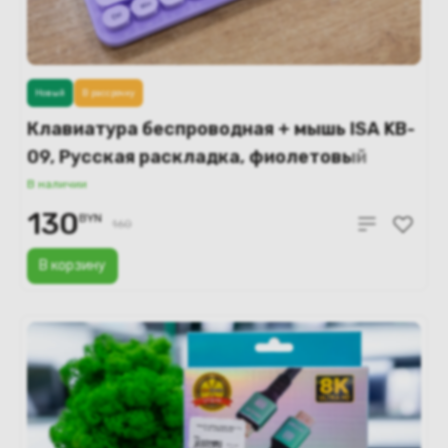
Новый
В рассрочку
Клавиатура беспроводная + мышь ISA KB-
09, Русская раскладка, фиолетовый
В наличии
130
BYN
160
В корзину