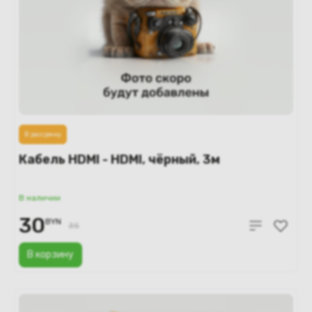
В рассрочку
Кабель HDMI - HDMI, чёрный, 3м
В наличии
30
BYN
35
В корзину