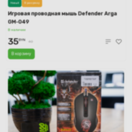
Новый
В рассрочку
Игровая проводная мышь Defender Arga
GM-049
В наличии
35
BYN
40
В корзину