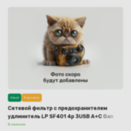
Новый
В рассрочку
Сетевой фильтр с предохранителем
удлинитель LP SF401 4р 3USB A+C Gan
45W / 10А 2500W2м (белый)
В наличии