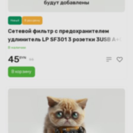
Новый
В рассрочку
Сетевой фильтр с предохранителем
удлинитель LP SF301 3 розетки 3USB A+C
Gan 45W / 10А 2500W 2м (белый)
В наличии
45
BYN
55
В корзину