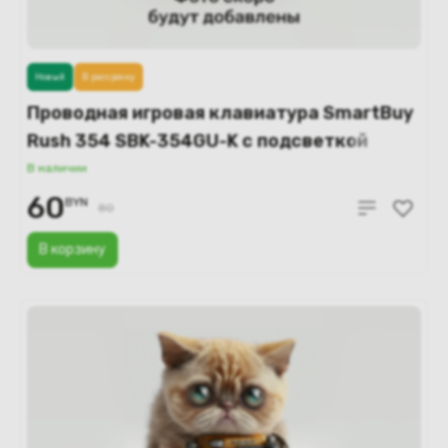
Новый
В рассрочку
Проводная игровая клавиатура SmartBuy
Rush 354 SBK-354GU-K с подсветкой
В наличии
60
BYN
80
В корзину