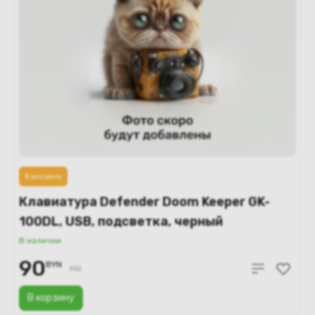
В рассрочку
Клавиатура Defender Doom Keeper GK-
100DL, USB, подсветка, черный
В наличии
90
BYN
110
В корзину