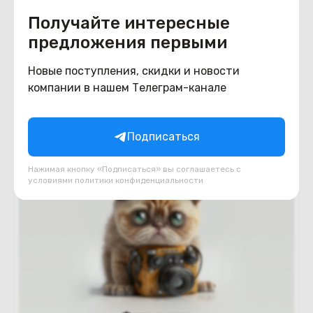
Получайте интересные
Беспроводная мышь Kakusiga KSC-378
предложения первыми
(чёрный)
В наличии
Новые поступления, скидки и новости
25
BYN
компании в нашем Телеграм-канале
35
В корзину
Подписаться
Нажимая кнопку «Подписаться» вы соглашаетесь с
условиями
политики конфиденциальности