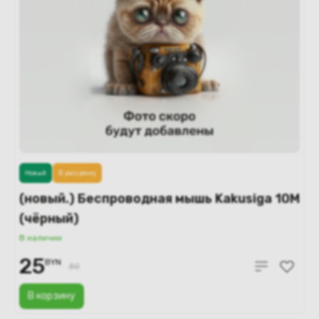
Новый
В рассрочку
(новый.) Беспроводная мышь Kakusiga 10M
(чёрный)
В наличии
25
BYN
30
В корзину