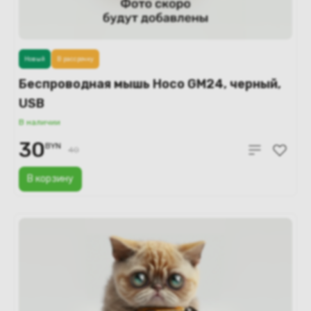
Новый
В рассрочку
Беспроводная мышь Hoco GM24, черный,
USB
В наличии
30
BYN
40
В корзину