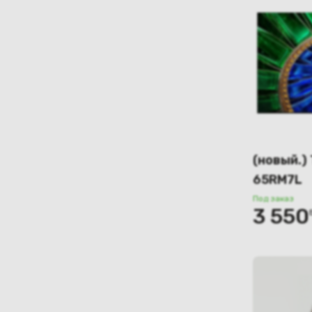
фиолетовый
черный
черный/
серебристый
чёрный/серый
(новый.)
65RM7L
Под заказ
3 550