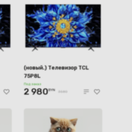
(новый.) Телевизор TCL
75P8L
Под заказ
2 980
BYN
3580