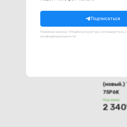
Операционная система
белый
голубой
Подписаться
Harmony OS
графитовый
Очистить
Android
Нажимая кнопку «Подписаться» вы соглашаетесь 
зеленый
конфиденциальности
LG webOS
коричневый
SteamOS
красный
розовый
серебристый
серый
(новый.)
75P6K
синий
Под заказ
сиреневый
2 340
тёмно-серый
темно-синий