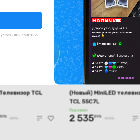
с условиями
политики
 Телевизор TCL
(Новый) MiniLED телеви
TCL 55C7L
Под заказ
2 535
BYN
BYN
2810
3050