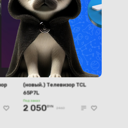
зор
(новый.) Телевизор TCL
65P7L
Под заказ
2 050
BYN
2460