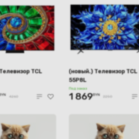
 Телевизор TCL
(новый.) Телевизор TCL
55P8L
Под заказ
1 869
BYN
BYN
4260
2250