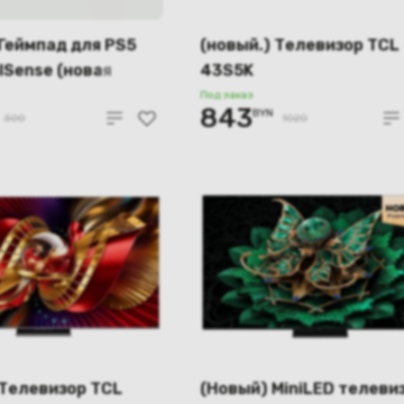
 Геймпад для PS5
(новый.) Телевизор TCL
lSense (новая
43S5K
 оригинал
Под заказ
843
BYN
300
1020
 Телевизор TCL
(Новый) MiniLED телеви