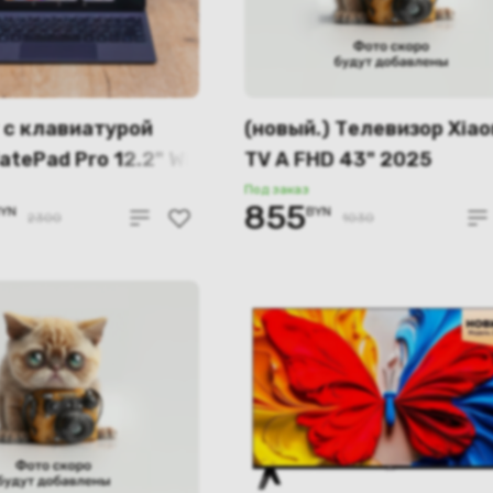
 с клавиатурой
(новый.) Телевизор Xia
atePad Pro 12.2" Wi-
TV A FHD 43" 2025
W09 12GB/256GB
(международная версия
Под заказ
855
YN
BYN
2300
1030