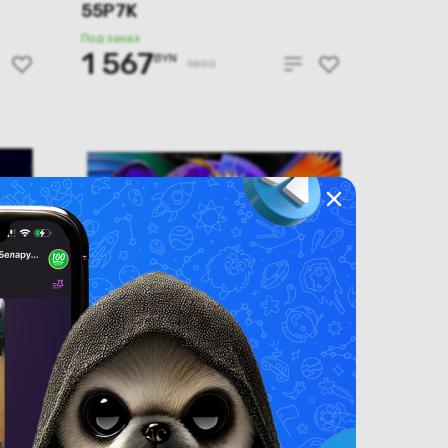
55P7K
Под заказ
1 567
BYN
1890
(новый.) Телевизор TCL
75C7L
Под заказ
5 099
BYN
6120