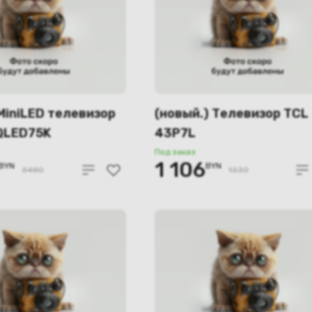
MiniLED телевизор
(новый.) Телевизор TCL
QLED75K
43P7L
Под заказ
1 106
BYN
BYN
3480
1330