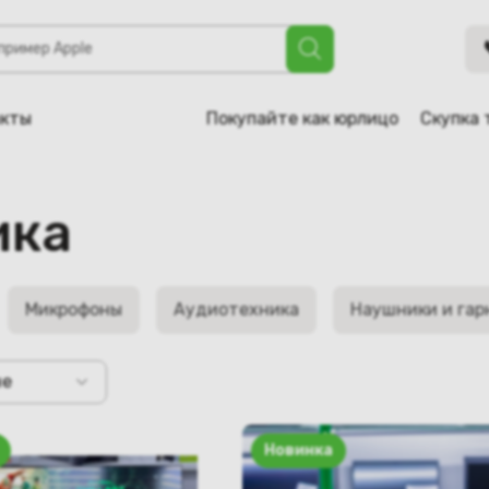
акты
Покупайте как юрлицо
Скупка 
ика
Микрофоны
Аудиотехника
Наушники и га
не
Новинка