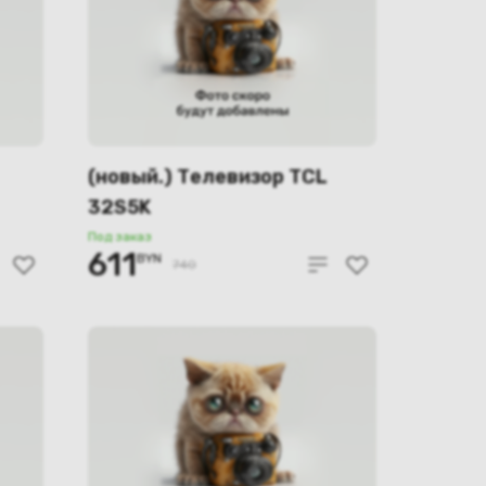
(новый.) Телевизор TCL
32S5K
Под заказ
611
BYN
740