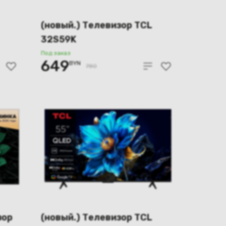
(новый.) Телевизор TCL
32S59K
Под заказ
649
BYN
780
зор
(новый.) Телевизор TCL