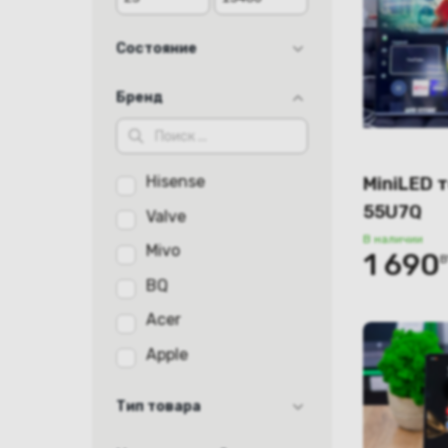
Состояние
Б/У
Бренд
как новый
новый
Hisense
MiniLED 
отличное
55U7Q
Valve
хорошее
В наличии
Mivo
1 690
B
BQ
Acer
Apple
Canyon
Тип товара
Haier
Игровая приставка