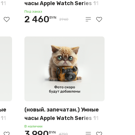
 11
часы Apple Watch Series 11
LTE 46 мм (титановый
Под заказ
2 460
BYN
корпус, природный/
2960
природный, миланская
ый
петля – S/M) MFCY4
ные
(новый. запечатан.) Умные
 11
часы Apple Watch Series 11
LTE 46 мм (титановый
В наличии
3 990
BYN
4790