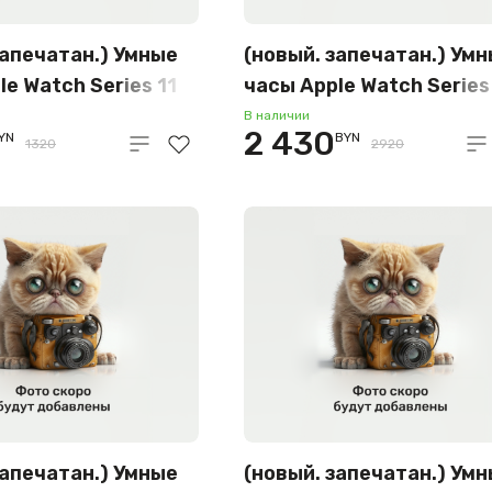
запечатан.) Умные
(новый. запечатан.) Ум
le Watch Series 11
часы Apple Watch Series
алюминиевый
LTE 42 мм (титановый
В наличии
2 430
YN
BYN
черный/черный,
корпус, золотистый/
1320
2920
ный силиконовый
золотистый, миланская
QT4
петля) MF8Y4
запечатан.) Умные
(новый. запечатан.) Ум