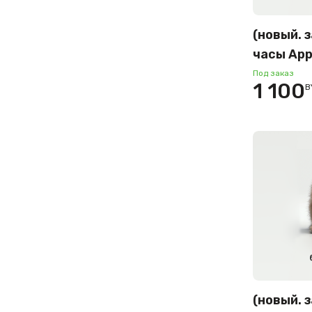
(новый. 
часы App
42 мм (
Под заказ
1 100
B
корпус, 
спортив
S/M) ME
(новый. 