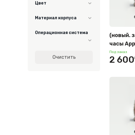
Цвет
золотистый/
Материал корпуса
светло-розовый
серебристый/
алюминий
Операционная система
фиолетовый
(новый. 
титан
титановый
часы App
Watch OS
золотистый
LTE 46 м
Под заказ
Очистить
2 600
корпус, 
розовое золото
природн
серый/чёрный
петля – 
тёмно-серый
черный