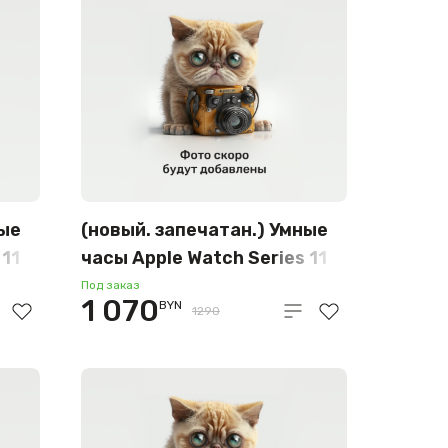
ные
(новый. запечатан.) Умные
 11
часы Apple Watch Series 11
42 мм (алюминиевый
Под заказ
1 070
BYN
корпус, серебристый/
1290
фиолетовый туман,
спортивный силиконовый
M/L) MEU74