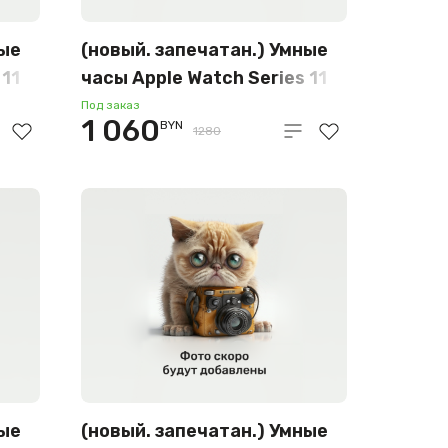
ные
(новый. запечатан.) Умные
 11
часы Apple Watch Series 11
42 мм (алюминиевый
Под заказ
1 060
BYN
корпус, серый космос/
1280
черный, спортивный
силиконовый M/L) MEQX4
ные
(новый. запечатан.) Умные