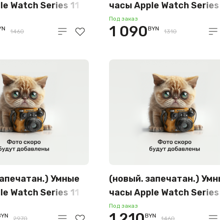
le Watch Series 11
часы Apple Watch Series
алюминиевый
42 мм (алюминиевый
Под заказ
1 090
YN
BYN
розовое
корпус, серебристый/
1460
1310
светлые румяна»,
фиолетовый туман,
ный силиконовый
спортивный силиконов
V64
S/M) MEU64
запечатан.) Умные
(новый. запечатан.) Ум
le Watch Series 11
часы Apple Watch Series
м (титановый
46 мм (алюминиевый
Под заказ
1 210
BYN
BYN
2970
1460