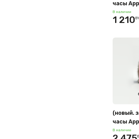
часы App
46 мм (
В наличии
1 210
B
корпус, 
золото/«
спортив
S/M) ME
(новый. 
часы App
LTE 46 м
В наличии
2 475