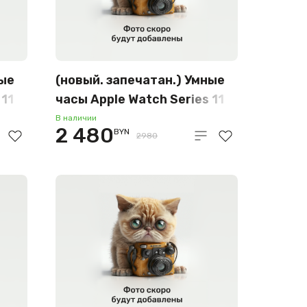
ные
(новый. запечатан.) Умные
 11
часы Apple Watch Series 11
LTE 42 мм (титановый
В наличии
2 480
BYN
корпус, сланец/сланец,
2980
миланская петля) MF8U4