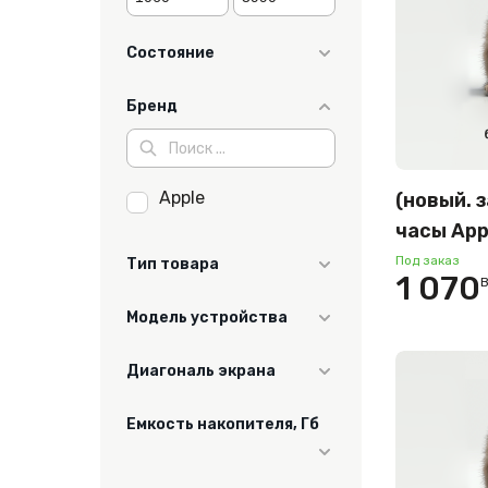
Состояние
новый
Бренд
Apple
(новый. 
часы App
42 мм (
Под заказ
Тип товара
1 070
корпус, 
Часы
Модель устройства
светлые 
спортив
Watch Series 11 46
Диагональ экрана
мм
M/L) ME
46"
Емкость накопителя, Гб
42"
64