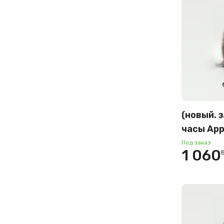
(новый. 
часы App
42 мм (
Под заказ
1 060
корпус, 
светлые 
спортив
S/M) ME