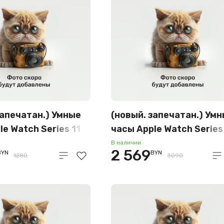
запечатан.) Умные
(новый. запечатан.) Ум
le Watch Series 11
часы Apple Watch Series
алюминиевый
LTE 42 мм (титановый
В наличии
2 569
BYN
BYN
розовое золото/
корпус, природный/
1280
3090
румяна,
природный, миланская
ный силиконовый
петля) MF8P4
U04