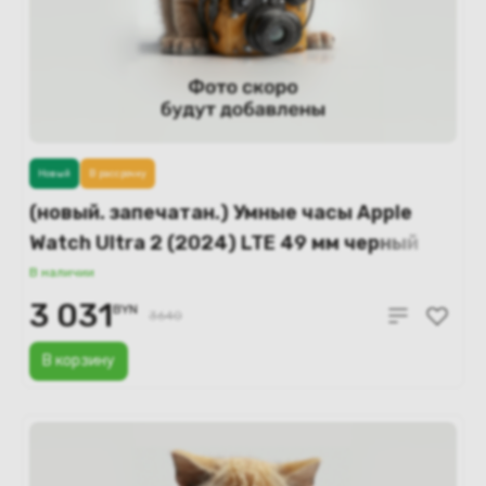
Новый
В рассрочку
(новый. запечатан.) Умные часы Apple
Watch Ultra 2 (2024) LTE 49 мм черный
титановый корпус/темно-зеленый
В наличии
текстильный ремешок – S (MX4Q3)
3 031
BYN
3640
В корзину