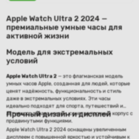
Apple Watch Ultra 2 2024 —
премиальные умные часы для
активной жизни
Модель для экстремальных
условий
Apple Watch Ultra 2
— это флагманская модель
умных часов Apple, созданная для людей, которые
ценят надёжность, функциональность и стиль
даже в экстремальных условиях. Эти часы
идеально подходят для спорта, путешествий и
Прочный дизайн и дисплей
активного образа жизни, сочетая прочный корпус с
продвинутыми функциями.
Apple Watch Ultra 2 2024 оснащены увеличенным
дисплеем с повышенной яркостью и устойчивым к