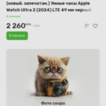
(новый. запечатан.) Умные часы Apple
Watch Ultra 2 (2024) LTE 49 мм черный
титановый корпус/черный ремешок
В наличии
миланская петля – M (MX5U3)
2 260
BYN
2720
В корзину