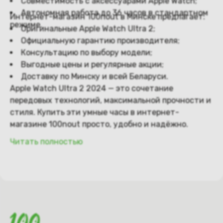
Совместимость с аксессуарами Apple Watch;
Автономная работа до 36 часов в стандартном
Интернет-магазин 100nout в Минске предлагает:
режиме.
Оригинальные Apple Watch Ultra 2;
Официальную гарантию производителя;
Консультацию по выбору модели;
Выгодные цены и регулярные акции;
Доставку по Минску и всей Беларуси.
Apple Watch Ultra 2 2024 — это сочетание
передовых технологий, максимальной прочности и
стиля. Купить эти умные часы в интернет-
магазине 100nout просто, удобно и надёжно.
Читать полностью