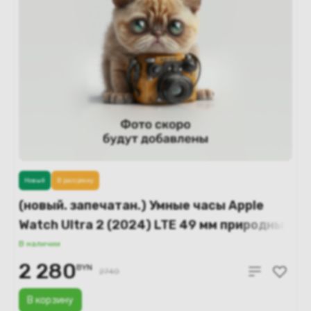
Новый
В рассрочку
(новый. запечатан.) Умные часы Apple
Watch Ultra 2 (2024) LTE 49 мм природный
титановый корпус/природный ремешок
В наличии
миланская петля – S (MX4M3)
2 280
BYN
2740
В корзину