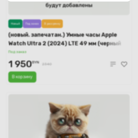
Новый
Под заказ
В рассрочку
(новый. запечатан.) Умные часы Apple
Watch Ultra 2 (2024) LTE 49 мм (черный
титановый корпус/черный ремешок из
Под заказ
эластомера) MX4P3
1 950
BYN
2340
В корзину