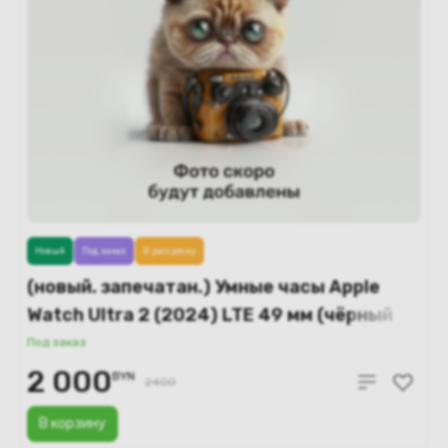
Новый
Под заказ
В рассрочку
(новый. запечатан.) Умные часы Apple
Watch Ultra 2 (2024) LTE 49 мм (чёрный
титановый корпус/темно-зеленый
Под заказ
текстильный ремешок – M) MX4R3
2 000
BYN
2400
В корзину