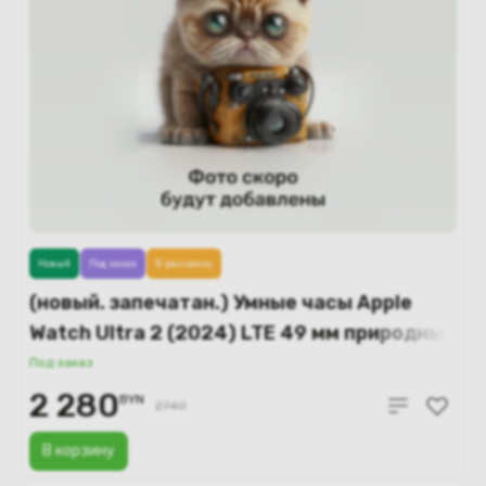
Новый
Под заказ
В рассрочку
(новый. запечатан.) Умные часы Apple
Watch Ultra 2 (2024) LTE 49 мм природный
титановый корпус/природный ремешок
Под заказ
миланская петля – L (MX5T3)
2 280
BYN
2740
В корзину