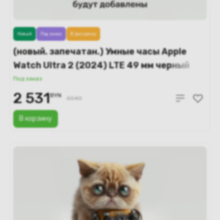
Новый
Под заказ
В рассрочку
(новый. запечатан.) Умные часы Apple
Watch Ultra 2 (2024) LTE 49 мм черный
титановый корпус/черный ремешок
Под заказ
миланская петля – S (MX4W3)
2 531
BYN
3040
В корзину