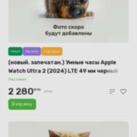
Новый
Под заказ
В рассрочку
(новый. запечатан.) Умные часы Apple
Watch Ultra 2 (2024) LTE 49 мм черный
титановый корпус/черный ремешок
Под заказ
миланская петля – L (MX5V3)
2 280
BYN
2740
В корзину