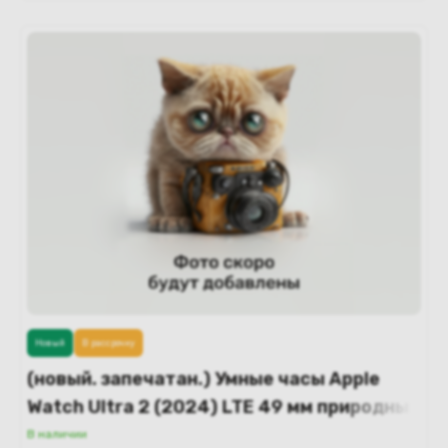
Новый
В рассрочку
(новый. запечатан.) Умные часы Apple
Watch Ultra 2 (2024) LTE 49 мм природный
титановый корпус/природный ремешок
В наличии