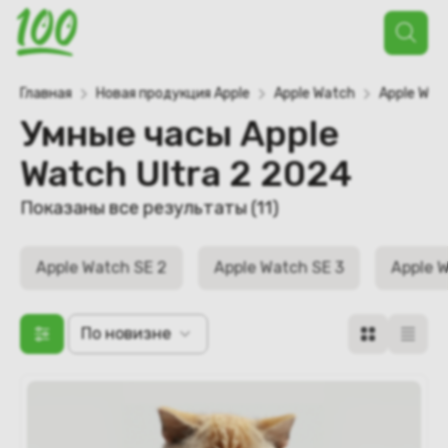
Поиск
товаров
Главная
Новая продукция Apple
Apple Watch
Apple Wat
Умные часы Apple
Watch Ultra 2 2024
Сортировка:
Показаны все результаты (11)
самые
недавние
Apple Watch SE 2
Apple Watch SE 3
Apple W
По новизне