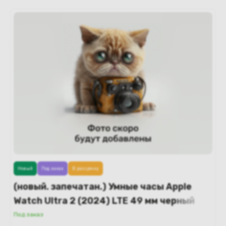
Новый
Под заказ
В рассрочку
(новый. запечатан.) Умные часы Apple
Watch Ultra 2 (2024) LTE 49 мм черный
титановый корпус/темно-зеленый
Под заказ