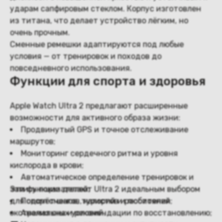
ударам сапфировым стеклом. Корпус изготовлен
из титана, что делает устройство лёгким, но
очень прочным.
Сменные ремешки адаптируются под любые
условия — от тренировок и походов до
повседневного использования.
Функции для спорта и здоровья
Apple Watch Ultra 2 предлагают расширенные
возможности для активного образа жизни:
Продвинутый GPS и точное отслеживание
маршрутов;
Мониторинг сердечного ритма и уровня
кислорода в крови;
Автоматическое определение тренировок и
запись показателей;
Эти функции делают Ultra 2 идеальным выбором
для спортсменов, туристов и любителей
Подсчёт шагов, калорий и расстояния;
экстремальных условий.
Анализ сна и рекомендации по восстановлению;