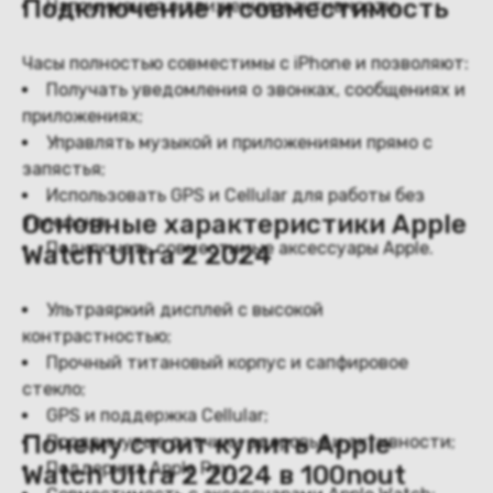
Подключение и совместимость
Напоминания о движении и активности.
Часы полностью совместимы с iPhone и позволяют:
Получать уведомления о звонках, сообщениях и
приложениях;
Управлять музыкой и приложениями прямо с
запястья;
Использовать GPS и Cellular для работы без
Основные характеристики Apple
телефона;
Подключать совместимые аксессуары Apple.
Watch Ultra 2 2024
Ультраяркий дисплей с высокой
контрастностью;
Прочный титановый корпус и сапфировое
стекло;
GPS и поддержка Cellular;
Почему стоит купить Apple
Продвинутые датчики здоровья и активности;
Поддержка Apple Pay;
Watch Ultra 2 2024 в 100nout