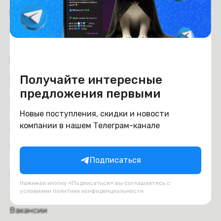
Рейтинг магазина:
4.6
из 5
Покупателям
Получайте интересные
Оплата
предложения первыми
Доставка и самовывоз
Trade-in
Новые поступления, скидки и новости
компании в нашем Телеграм-канале
Отзывы
Обмен и возврат
Подписаться
Компания
Нажимая кнопку «Подписаться» вы соглашаетесь с
условиями
политики конфиденциальности
О компании
Вакансии