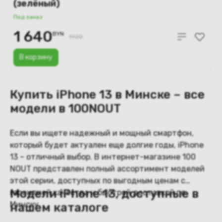
(зелёный)
Под заказ
1 640
BYN
1920
В корзину
Купить iPhone 13 в Минске – все
модели в 100NOUT
Если вы ищете надежный и мощный смартфон,
который будет актуален еще долгие годы, iPhone
13 – отличный выбор. В интернет-магазине 100
NOUT представлен полный ассортимент моделей
этой серии, доступных по выгодным ценам с
Модели iPhone 13, доступные в
гарантией качества и быстрой доставкой по
Минску.
нашем каталоге