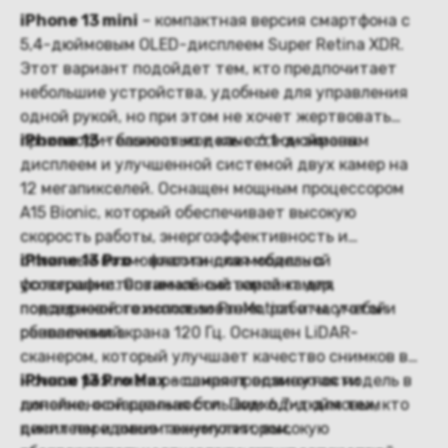
iPhone 13 mini
– компактная версия смартфона с
5,4-дюймовым OLED-дисплеем Super Retina XDR.
Этот вариант подойдет тем, кто предпочитает
небольшие устройства, удобные для управления
одной рукой, но при этом не хочет жертвовать
производительностью и качеством экрана.
iPhone 13
– базовая модель с 6,1-дюймовым
дисплеем и улучшенной системой двух камер на
12 мегапикселей. Оснащен мощным процессором
A15 Bionic, который обеспечивает высокую
скорость работы, энергоэффективность и
отличные возможности для мобильной
iPhone 13 Pro
– флагманская модель с
фотографии. Оптимальный вариант для
усовершенствованной системой камер,
повседневного использования, работы, учебы и
поддержкой технологии ProMotion и частотой
развлечений.
обновления экрана 120 Гц. Оснащен LiDAR-
сканером, который улучшает качество снимков в
ночном режиме и расширяет возможности
iPhone 13 Pro Max
– самая продвинутая модель в
дополненной реальности. Подходит для тех, кто
линейке, оснащенная большим 6,7-дюймовым
ценит передовые технологии, высокую
дисплеем и емким аккумулятором,