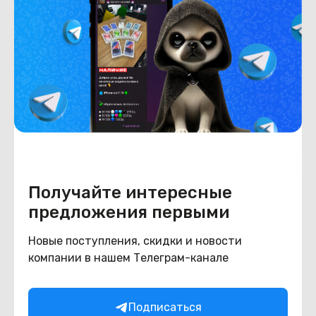
Новый
Под заказ
В рассрочку
(новый. запечатан.) Apple iPhone 13 256GB
(белый)
Под заказ
1 780
BYN
2090
В корзину
Получайте интересные
предложения первыми
Новые поступления, скидки и новости
компании в нашем Телеграм-канале
Подписаться