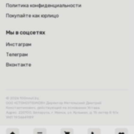
Политика конфиденциальности
Покупайте как юрлицо
Мы в соцсетях
Инстаграм
Телеграм
Вконтакте
© 2026 100nout.by,
ООО «СТОНОУТБУКОВ» Директор Метельский Дмитрий
Константинович, действующий на основании Устава.
Адрес: 220100, Беларусь, г. Минск, ул. Кульман, д. 15 литер Б 9/к.
УНП 193664989