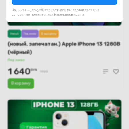
Нажимая кнопку «Подписаться» вы соглашаетесь с
условиями
политики конфиденциальности
Новый
Под заказ
В рассрочку
(новый. запечатан.) Apple iPhone 13 128GB
(чёрный)
Под заказ
1 640
BYN
1920
В корзину