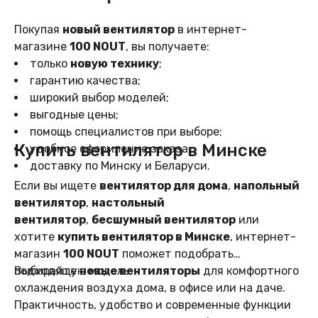
Покупая
новый вентилятор
в интернет-
магазине
100 NOUT
, вы получаете:
только
новую технику
;
гарантию качества;
широкий выбор моделей;
выгодные цены;
помощь специалистов при выборе;
Купить вентилятор в Минске
удобное оформление заказа;
доставку по Минску и Беларуси.
Если вы ищете
вентилятор для дома
,
напольный
вентилятор
,
настольный
вентилятор
,
бесшумный вентилятор
или
хотите
купить вентилятор в Минске
, интернет-
магазин
100 NOUT
поможет подобрать
подходящую модель.
Выбирайте
новые вентиляторы
для комфортного
охлаждения воздуха дома, в офисе или на даче.
Практичность, удобство и современные функции