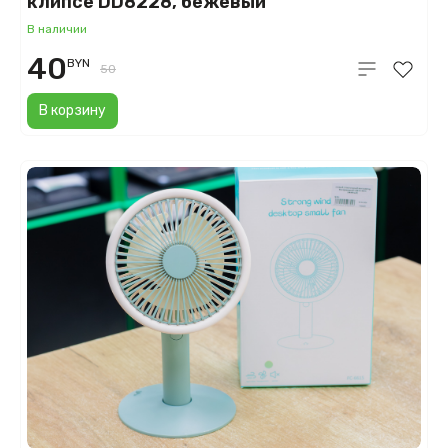
клипсе DD8228, бежевый
В наличии
40
BYN
50
В корзину