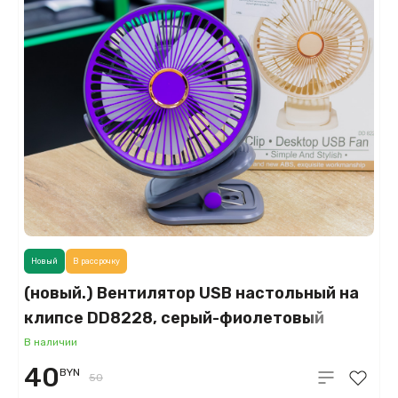
Новый
В рассрочку
(новый.) Вентилятор USB настольный на
клипсе DD8228, серый-фиолетовый
В наличии
40
BYN
50