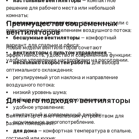
настольные вентиляторы
— компактное
решение для рабочего места или небольшой
комнаты;
Преимущества современных
колонные вентиляторы
— стильные модели с
равномерным распределением воздушного потока;
вентиляторов
бесшумные вентиляторы
— комфортный
вариант для спальни и офиса;
Новые модели вентиляторов сочетают
вентиляторы с пультом управления
—
эффективность, удобство и современные функции:
удобное управление настройками на расстоянии.
несколько скоростей работы
для выбора
оптимального охлаждения;
регулируемый угол наклона и направление
воздушного потока;
низкий уровень шума;
Для чего подходят вентиляторы
таймер автоматического отключения;
удобное управление;
компактный и современный дизайн;
Вентилятор станет полезным устройством для
экономичное энергопотребление.
разных помещений:
для дома
— комфортная температура в спальне,
гостиной или кухне;