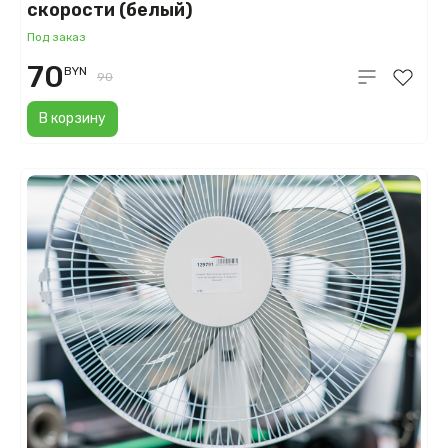
скорости (белый)
Под заказ
70
BYN
90
В корзину