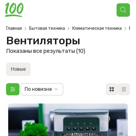
Поиск
товаров
Главная
Бытовая техника
Климатическая техника
Ве
Вентиляторы
Сортировка:
Показаны все результаты (10)
самые
недавние
Новые
По новизне