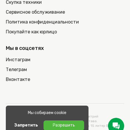
Скупка техники
Сервисное обслуживание
Политика конфиденциальности
Покупайте как юрлицо
Мы в соцсетях
Инстаграм
Телеграм
Вконтакте
© 2026 100nout.by,
Мы собираем cookie
ООО «СТОНОУТБУКОВ» Директор Метельский Дмитрий
Константинович, действующий на основании Устава.
Запретить
Разрешить
Адрес: 220100, Беларусь, г. Минск, ул. Кульман, д. 15 литер Б 9/к.