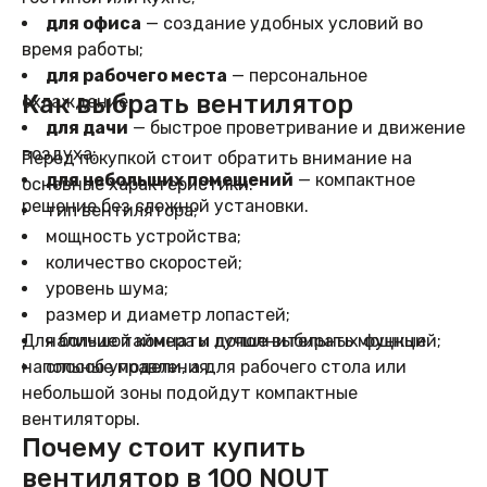
для офиса
— создание удобных условий во
время работы;
для рабочего места
— персональное
Как выбрать вентилятор
охлаждение;
для дачи
— быстрое проветривание и движение
воздуха;
Перед покупкой стоит обратить внимание на
для небольших помещений
— компактное
основные характеристики:
решение без сложной установки.
тип вентилятора;
мощность устройства;
количество скоростей;
уровень шума;
размер и диаметр лопастей;
Для большой комнаты лучше выбирать мощные
наличие таймера и дополнительных функций;
напольные модели, а для рабочего стола или
способ управления.
небольшой зоны подойдут компактные
вентиляторы.
Почему стоит купить
вентилятор в 100 NOUT