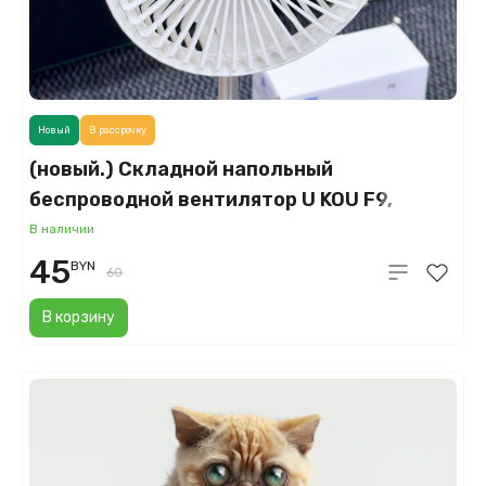
Новый
В рассрочку
(новый.) Складной напольный
беспроводной вентилятор U KOU F9,
белый
В наличии
45
BYN
60
В корзину