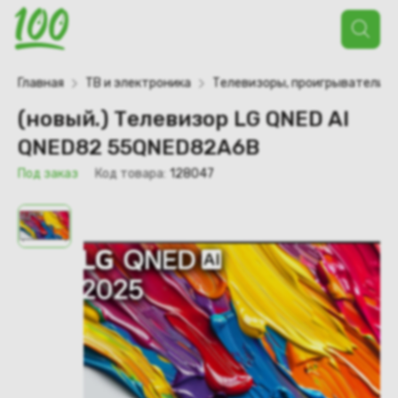
Поиск
товаров
Главная
ТВ и электроника
Телевизоры, проигрыватели
(новый.) Телевизор LG QNED AI
QNED82 55QNED82A6B
Под заказ
Код товара:
128047