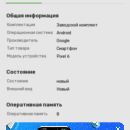
Общая информация
Комплектация
Заводской комплект
Операционная система
Android
Производитель
Google
Тип товара
Смартфон
Модель устройства
Pixel 6
Состояние
Состояние
новый
Внешний вид
Новый
Оперативная память
Оперативная память
8
Хранение данных