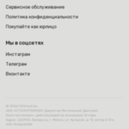
Сервисное обслуживание
Политика конфиденциальности
Покупайте как юрлицо
Мы в соцсетях
Инстаграм
Телеграм
Вконтакте
© 2026 100nout.by,
ООО «СТОНОУТБУКОВ» Директор Метельский Дмитрий
Константинович, действующий на основании Устава.
Адрес: 220100, Беларусь, г. Минск, ул. Кульман, д. 15 литер Б 9/к.
УНП 193664989