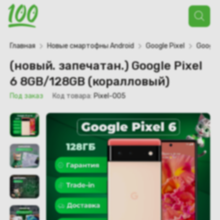
Поиск
товаров
Главная
Новые смартофны Android
Google Pixel
Google 
(новый. запечатан.) Google Pixel
6 8GB/128GB (коралловый)
Под заказ
Код товара:
Pixel-005