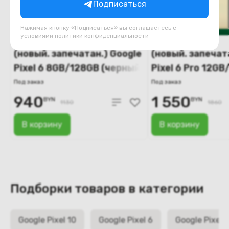
Подписаться
Нажимая кнопку «Подписаться» вы соглашаетесь с
условиями
политики конфиденциальности
(новый. запечатан.) Google
(новый. запечат
Pixel 6 8GB/128GB (черный)
Pixel 6 Pro 12G
(желтый)
Под заказ
Под заказ
940
1 550
BYN
BYN
1130
1860
В корзину
В корзину
Подборки товаров в категории
Google Pixel 10
Google Pixel 6
Google Pixel 7