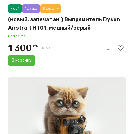
Новый
Под заказ
В рассрочку
(новый. запечатан.) Выпрямитель Dyson
Airstrait HT01, медный/серый
(Nickel/Cooper)
Под заказ
1 300
BYN
1560
В корзину