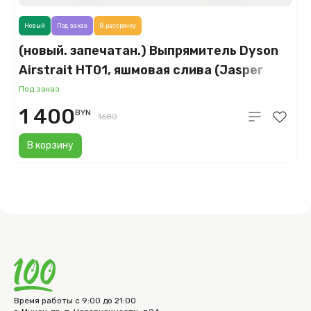
Новый
Под заказ
В рассрочку
(новый. запечатан.) Выпрямитель Dyson
Airstrait HT01, яшмовая слива (Jasper
Plum)
Под заказ
1 400
BYN
1680
В корзину
Время работы с 9:00 до 21:00