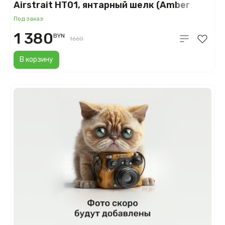
Airstrait HT01, янтарный шелк (Amber
Silk)
Под заказ
1 380
BYN
1660
В корзину