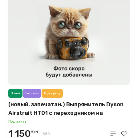
Новый
Под заказ
В рассрочку
(новый. запечатан.) Выпрямитель Dyson
Airstrait HT01 с переходником на
евровилку, берлинская лазурь/медный
Под заказ
(Prussian Blue/Cooper)
1 150
BYN
1380