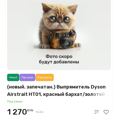
Новый
Под заказ
В рассрочку
(новый. запечатан.) Выпрямитель Dyson
Airstrait HT01, красный бархат/золотой
(Red Velvet/Gold)
Под заказ
1 270
BYN
1530