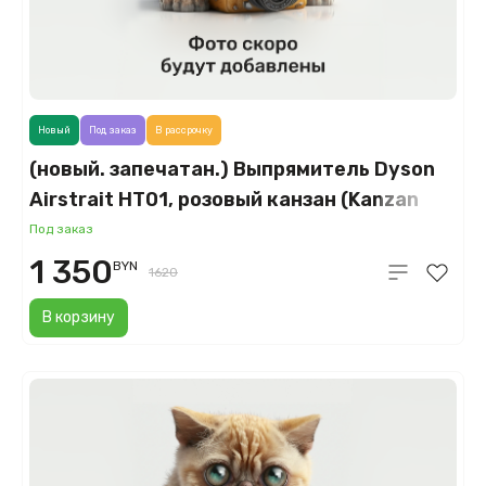
Новый
Под заказ
В рассрочку
(новый. запечатан.) Выпрямитель Dyson
Airstrait HT01, розовый канзан (Kanzan
Pink)
Под заказ
1 350
BYN
1620
В корзину