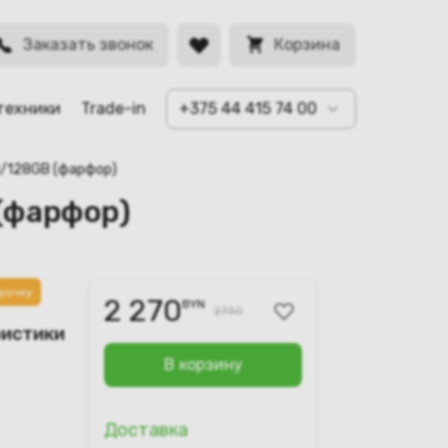
BYN
Заказать звонок
Корзина
техники
Trade-in
+375 44 415 74 00
GB/128GB (фарфор)
 (фарфор)
рочку
2 270
BYN
2730
ристики
В корзину
Доставка