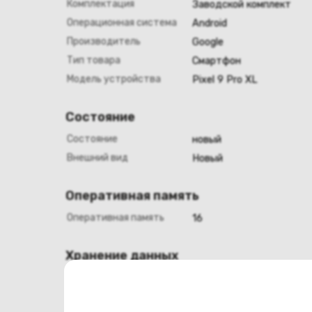
Комплектация
Заводской комплект
Операционная система
Android
Производитель
Google
Тип товара
Смартфон
Модель устройства
Pixel 9 Pro XL
Состояние
Состояние
новый
Внешний вид
Новый
Оперативная память
Оперативная память
16
Хранение данных
Емкость накопителя
128