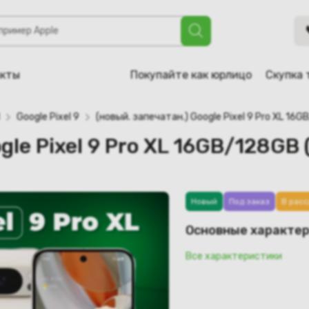
 9 Pro XL 16GB/128GB (фарфор)
акты
Покупайте как юрлицо
Скупка 
Google Pixel 9
(новый. запечатан.) Google Pixel 9 Pro XL 16
gle Pixel 9 Pro XL 16GB/128GB
Новый
Под заказ
В расс
Основные характе
Все характеристики