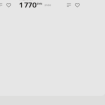
1 770
BYN
2130