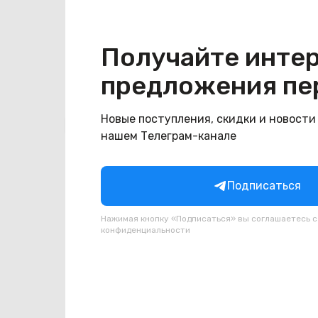
Конструкция
Цвет
Бежевый
Получайте инте
предложения пе
Новые поступления, скидки и новости
Похожие товары
нашем Телеграм-канале
Подписаться
Нажимая кнопку «Подписаться» вы соглашаетесь 
конфиденциальности