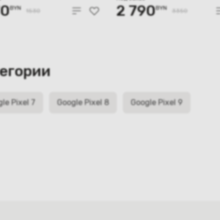
70
2 790
BYN
BYN
1530
3350
тегории
le Pixel 7
Google Pixel 8
Google Pixel 9