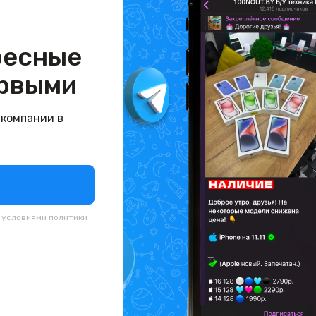
ресные
рвыми
 компании в
с условиями
политики