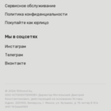
Сервисное обслуживание
Политика конфиденциальности
Покупайте как юрлицо
Мы в соцсетях
Инстаграм
Телеграм
Вконтакте
© 2026 100nout.by,
ООО «СТОНОУТБУКОВ» Директор Метельский Дмитрий
Константинович, действующий на основании Устава.
Адрес: 220100, Беларусь, г. Минск, ул. Кульман, д. 15 литер Б 9/к.
УНП 193664989