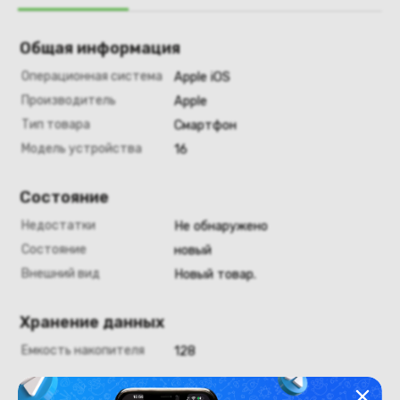
Общая информация
Операционная система
Apple iOS
Производитель
Apple
Тип товара
Смартфон
Модель устройства
16
Состояние
Недостатки
Не обнаружено
Состояние
новый
Внешний вид
Новый товар.
Хранение данных
Емкость накопителя
128
Аккумулятор