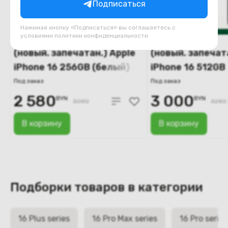
Подписаться
Нажимая кнопку «Подписаться» вы соглашаетесь с
условиями
политики конфиденциальности
(новый. запечатан.) Apple
(новый. запечат
iPhone 16 256GB (белый)
iPhone 16 512GB
Под заказ
Под заказ
2 580
3 000
BYN
BYN
3080
3280
В корзину
В корзину
Подборки товаров в категории
16 Plus series
16 Pro Max series
16 Pro series