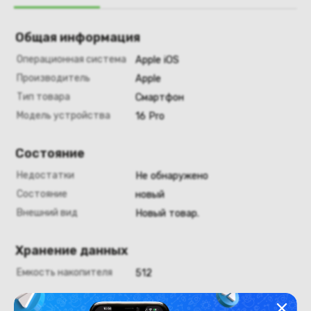
Общая информация
Операционная система
Apple iOS
Производитель
Apple
Тип товара
Смартфон
Модель устройства
16 Pro
Состояние
Недостатки
Не обнаружено
Состояние
новый
Внешний вид
Новый товар.
Хранение данных
Емкость накопителя
512
Аккумулятор