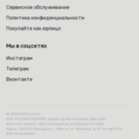
Сервисное обслуживание
Политика конфиденциальности
Покупайте как юрлицо
Мы в соцсетях
Инстаграм
Телеграм
Вконтакте
© 2026 100nout.by,
ООО «СТОНОУТБУКОВ» Директор Метельский Дмитрий
Константинович, действующий на основании Устава.
Адрес: 220100, Беларусь, г. Минск, ул. Кульман, д. 15 литер Б 9/к.
УНП 193664989