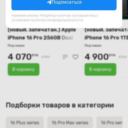
Подписаться
Нажимая кнопку «Подписаться» вы соглашаетесь с
условиями
политики конфиденциальности
(новый. запечатан.) Apple
(новый. запечат
iPhone 16 Pro 256GB Dual
iPhone 16 Pro 1
SIM (натуральный титан)
титан)
Под заказ
Под заказ
4 070
4 900
BYN
BYN
4780
5750
В корзину
В корзину
Подборки товаров в категории
16 Plus series
16 Pro Max series
16 Pro series