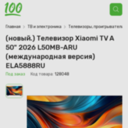
Поиск
товаров
Главная
ТВ и электроника
Телевизоры, проигрыватели
(новый.) Телевизор Xiaomi TV A
50" 2026 L50MB-ARU
(международная версия)
ELA5888RU
Под заказ
Код товара:
128048