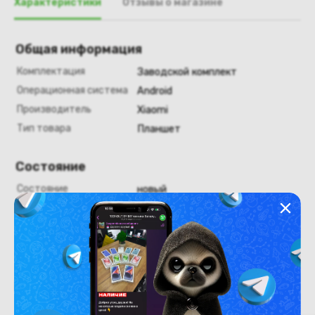
Характеристики
Отзывы о магазине
Общая информация
Комплектация
Заводской комплект
Операционная система
Android
Производитель
Xiaomi
Тип товара
Планшет
Состояние
Состояние
новый
Похожие товары