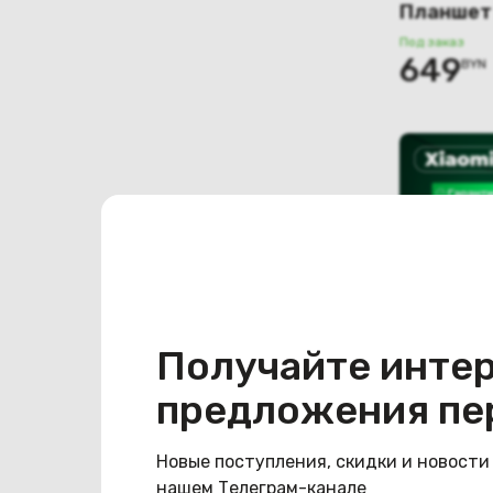
Планшет 
4G 6GB/
Под заказ
649
BYN
междуна
(мятный)
Получайте инте
предложения пе
(новый. 
Планшет 
Pro 5G 8
Новые поступления, скидки и новости
Под заказ
1 180
B
нашем Телеграм-канале