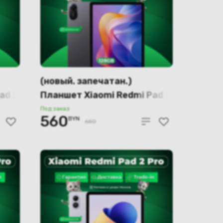
(новый. запечатан.)
ad 2
Планшет Xiaomi Redmi Pad 2
4GB/128GB Wi-Fi
Под заказ
560
BYN
международная версия
680
(темно-серый)