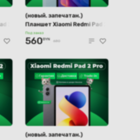
(новый. запечатан.)
ad 2
Планшет Xiaomi Redmi Pad 2
4GB/128GB Wi-Fi
Под заказ
560
BYN
международная версия
680
(мятный)
(новый. запечатан.)