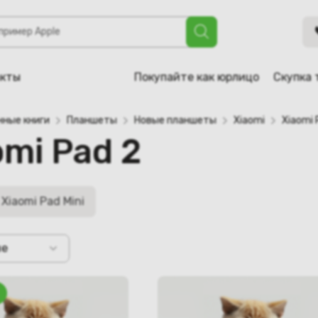
акты
Покупайте как юрлицо
Скупка 
нные книги
Планшеты
Новые планшеты
Xiaomi
Xiaomi 
mi Pad 2
Xiaomi Pad Mini
не