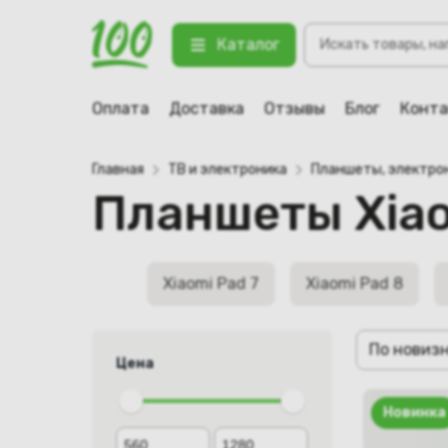
Поиск
Каталог
товаров
Оплата
Доставка
Отзывы
Блог
Конт
Главная
ТВ и электроника
Планшеты, электро
Планшеты Xiao
Xiaomi Pad 7
Xiaomi Pad 8
По новиз
Цена
Новинка