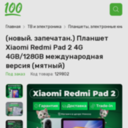
Поиск
товаров
Главная
ТВ и электроника
Планшеты, электронные книги
(новый. запечатан.) Планшет
Xiaomi Redmi Pad 2 4G
4GB/128GB международная
версия (мятный)
Под заказ
Код товара:
129802