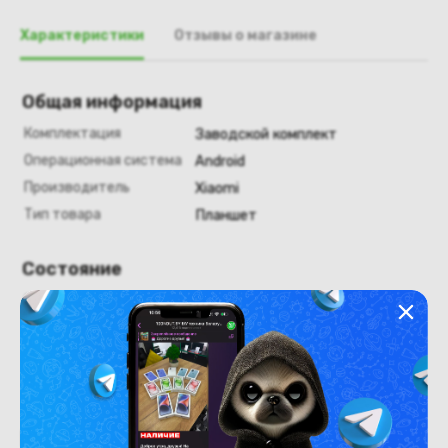
Характеристики
Отзывы о магазине
Общая информация
Комплектация
Заводской комплект
Операционная система
Android
Производитель
Xiaomi
Тип товара
Планшет
Состояние
Состояние
новый
Похожие товары