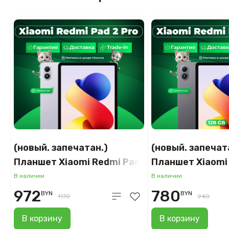
(новый. запечатан.)
(новый. запечат
Планшет Xiaomi Redmi Pad
Планшет Xiaomi
2 Pro 5G 6GB/128GB
2 Pro 6GB/128GB
В наличии
В наличии
международная версия
международная
972
780
BYN
BYN
1170
940
(серебристый)
(графитовый се
В корзину
В корзину