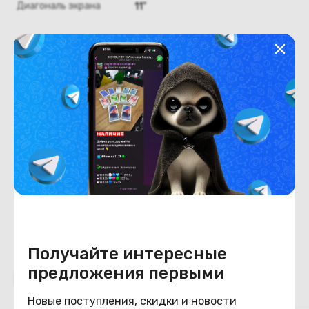
Диагональ экрана
11"
Оперативная память
Оперативная память
8
Хранение данных
Емкость накопителя
256
Конструкция
Цвет
фиолетовый
Получайте интересные
предложения первыми
Похожие товары
Новые поступления, скидки и новости