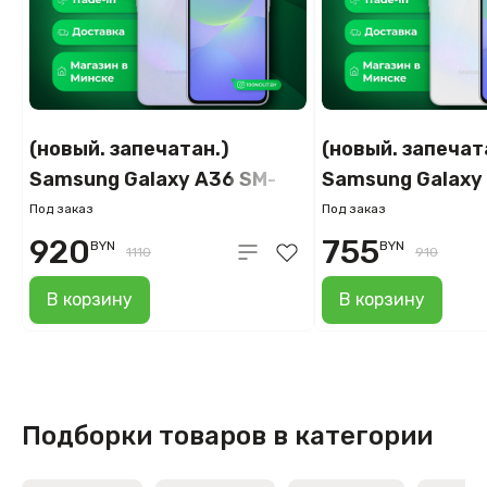
(новый. запечатан.)
(новый. запечат
Samsung Galaxy A36 SM-
Samsung Galaxy
A366E 12GB/256GB
A366B 8GB/128G
Под заказ
Под заказ
(фиолетовый)
920
755
BYN
BYN
1110
910
В корзину
В корзину
Подборки товаров в категории