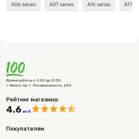
A06 series
A07 series
A16 series
A17 se
Время работы с 9:00 до 21:00
г. Минск, пр-т. Независимости, д.94
Рейтинг магазина:
4.6
из 5
Покупателям