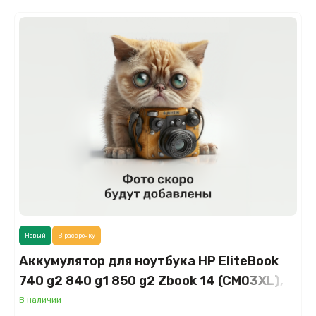
Новый
В рассрочку
Аккумулятор для ноутбука HP EliteBook
740 g2 840 g1 850 g2 Zbook 14 (CM03XL),
11.4V 50Wh
В наличии