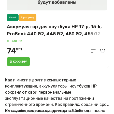
Новый
В рассрочку
Аккумулятор для ноутбука HP 17-p, 15-k,
ProBook 440 G2, 445 G2, 450 G2, 455 G2
(HSTNN-DB6, VI04), 2600mAh, 14.8V
В наличии
74
BYN
85
В корзину
Как и многие другие компьютерные
комплектующие, аккумуляторы ноутбуков HP
сохраняют свои первоначальные
эксплуатационные качества на протяжении
ограниченного времени. Как правило, средний срок
их службы составляет примерно 1,5-2 года, после
В настоящее время существует огромное