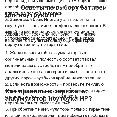
перезаряд при уже имеющих 100 % заряда также
Советы по выбору батареи
способны сильно повлиять на емкость батареи
вплоть до полной ее потери.
для ноутбука HP
Заводской брак. Иногда установленная в
ноутбук батарея имеет дефекты еще с завода. В
такой ситуации не нужно пытаться чинить
Хорошая батарея для ноутбука HP в Минске
устройство самостоятельно – лучше сразу
выбирается с учетом следующих факторов:
вернуть технику по гарантии.
Желательно, чтобы аккумулятор был
оригинальным и полностью соответствовал
модели вашего устройства – приобретать
аналогичные по характеристикам батареи, но от
других марок ноутбуков крайне нежелательно.
Если есть возможность – проверьте текущую
Как правильно заряжать
емкость батареи – в случае с б/у аккумулятором
она должна быть не менее 70-80 % от
аккумулятор ноутбука HP?
первоначальной емкости в mAh.
Приобретайте аккумуляторы только с гарантией
– такой подход позволит вам избежать проблем в