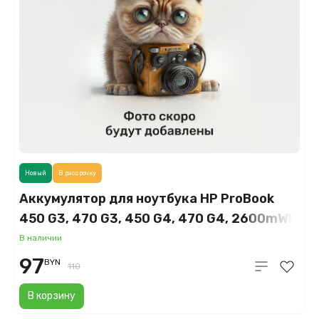
Новый
В рассрочку
Аккумулятор для ноутбука HP ProBook
450 G3, 470 G3, 450 G4, 470 G4, 2600mWh,
14.8V (RI04)
В наличии
97
BYN
110
В корзину