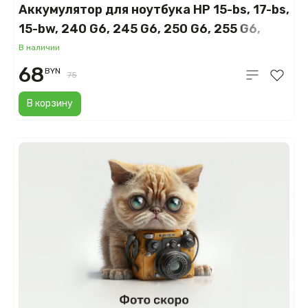
Аккумулятор для ноутбука HP 15-bs, 17-bs,
15-bw, 240 G6, 245 G6, 250 G6, 255 G6,
(JC03, JC04), 2600mAh, 14.8V
В наличии
68
BYN
75
В корзину