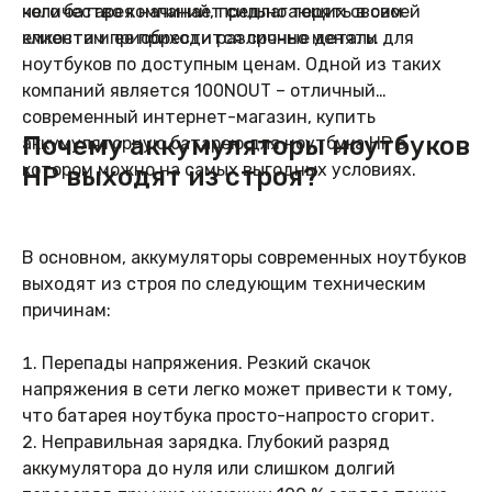
чего батарея начинает сильно терять в своей
количество компаний, предлагающих своим
емкости и ее приходится срочно менять.
клиентам приобрести различные детали для
ноутбуков по доступным ценам. Одной из таких
компаний является 100NOUT – отличный
современный интернет-магазин, купить
Почему аккумуляторы ноутбуков
аккумуляторную батарею для ноутбука HP в
котором можно на самых выгодных условиях.
HP выходят из строя?
В основном, аккумуляторы современных ноутбуков
выходят из строя по следующим техническим
причинам:
Перепады напряжения. Резкий скачок
напряжения в сети легко может привести к тому,
что батарея ноутбука просто-напросто сгорит.
Неправильная зарядка. Глубокий разряд
аккумулятора до нуля или слишком долгий