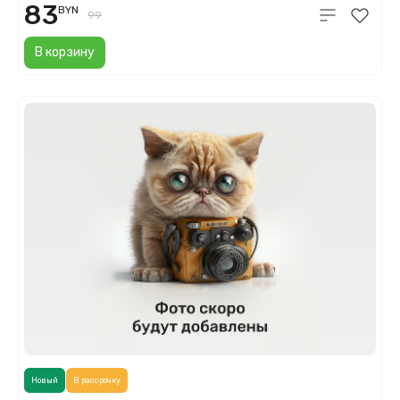
83
BYN
99
В корзину
Новый
В рассрочку