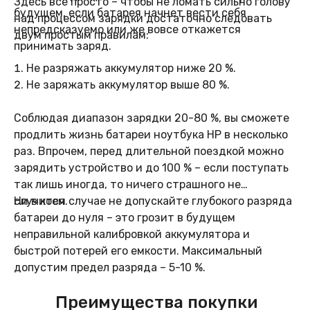
Здесь все просто – чтобы не ломать сильно голову
будущем, если батарея начнет вести себя
над процессом зарядки достаточно следовать
непредсказуемо или же вовсе откажется
двум простым правилам:
принимать заряд.
Не разряжать аккумулятор ниже 20 %.
Не заряжать аккумулятор выше 80 %.
Соблюдая диапазон зарядки 20-80 %, вы сможете
продлить жизнь батареи ноутбука HP в несколько
раз. Впрочем, перед длительной поездкой можно
зарядить устройство и до 100 % – если поступать
так лишь иногда, то ничего страшного не
случится.
Ни в коем случае не допускайте глубокого разряда
батареи до нуля – это грозит в будущем
неправильной калибровкой аккумулятора и
быстрой потерей его емкости. Максимальный
допустим предел разряда – 5-10 %.
Преимущества покупки