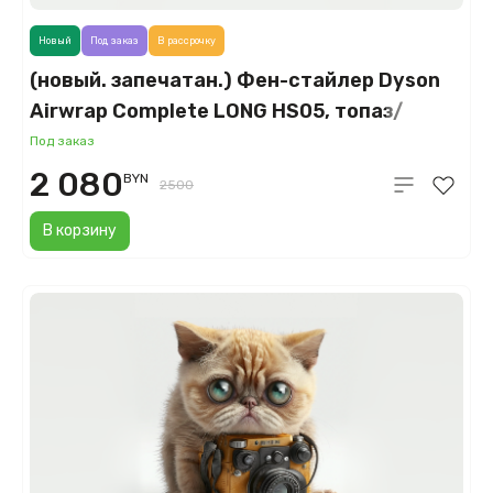
Новый
Под заказ
В рассрочку
(новый. запечатан.) Фен-стайлер Dyson
Airwrap Complete LONG HS05, топаз/
оранжевый (Topaz Orange)
Под заказ
2 080
BYN
2500
В корзину