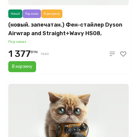
Новый
Под заказ
В рассрочку
(новый. запечатан.) Фен-стайлер Dyson
Airwrap and Straight+Wavy HS08,
берлинская лазурь/медный (Prussian
Под заказ
Blue/Rich Copper)
1 377
BYN
1660
В корзину