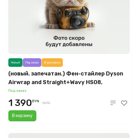
Новый
Под заказ
В рассрочку
(новый. запечатан.) Фен-стайлер Dyson
Airwrap and Straight+Wavy HS08,
клубнично-бронзовый/розовый румянец
Под заказ
(Strawberry Bronze/Blush Pink)
1 390
BYN
1670
В корзину