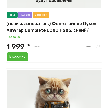
Новый
Под заказ
В рассрочку
(новый. запечатан.) Фен-стайлер Dyson
Airwrap Complete LONG HS05, синий/
медный (Blue/Copper)
Под заказ
1 999
BYN
2400
В корзину