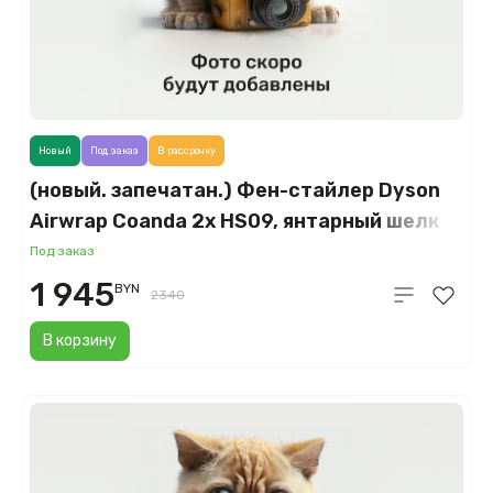
Новый
Под заказ
В рассрочку
(новый. запечатан.) Фен-стайлер Dyson
Airwrap Coanda 2x HS09, янтарный шелк
(Amber Silk)
Под заказ
1 945
BYN
2340
В корзину