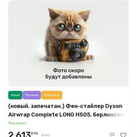
Новый
Под заказ
В рассрочку
(новый. запечатан.) Фен-стайлер Dyson
Airwrap Complete LONG HS05, берлинская
лазурь/топаз (Prussian Blue/Topaz
Под заказ
Orange)
2 613
BYN
3140