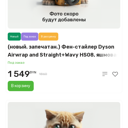
Новый
Под заказ
В рассрочку
(новый. запечатан.) Фен-стайлер Dyson
Airwrap and Straight+Wavy HS08, яшмовая
слива (Jasper Plum) с диффузором
Под заказ
1 549
BYN
1860
В корзину