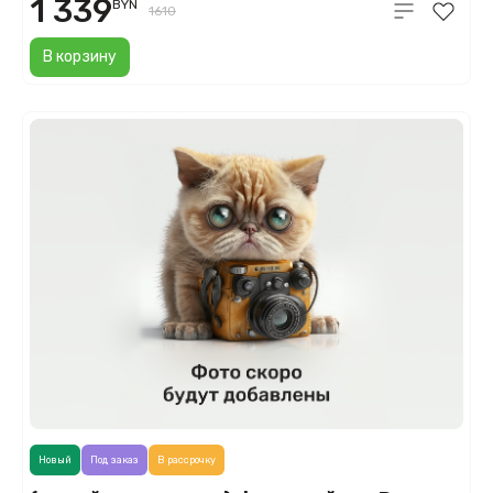
1 339
BYN
1610
В корзину
Новый
Под заказ
В рассрочку