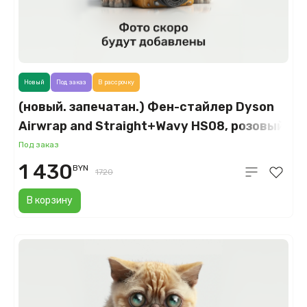
Новый
Под заказ
В рассрочку
(новый. запечатан.) Фен-стайлер Dyson
Airwrap and Straight+Wavy HS08, розовый
канзан (Kanzan Pink)
Под заказ
1 430
BYN
1720
В корзину