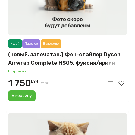
Новый
Под заказ
В рассрочку
(новый. запечатан.) Фен-стайлер Dyson
Airwrap Complete HS05, фуксия/яркий
никель (Fuchsia/Nickel)
Под заказ
1 750
BYN
2100
В корзину