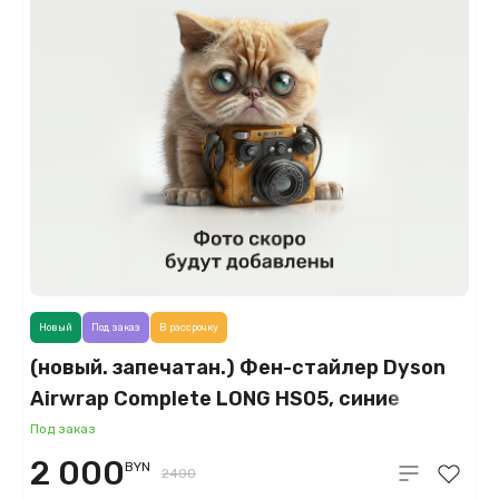
Новый
Под заказ
В рассрочку
(новый. запечатан.) Фен-стайлер Dyson
Airwrap Complete LONG HS05, синие
румяна (Blue Blush)
Под заказ
2 000
BYN
2400