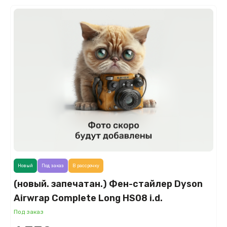
Новый
Под заказ
В рассрочку
(новый. запечатан.) Фен-стайлер Dyson
Airwrap Complete Long HS08 i.d.
керамическая патина/топаз (Ceramic
Под заказ
Patina/Topaz Orange)