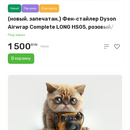
Новый
Под заказ
В рассрочку
(новый. запечатан.) Фен-стайлер Dyson
Airwrap Complete LONG HS05, розовый/
розовое золото (Sakura Rose Gold)
Под заказ
1 500
BYN
1800
В корзину