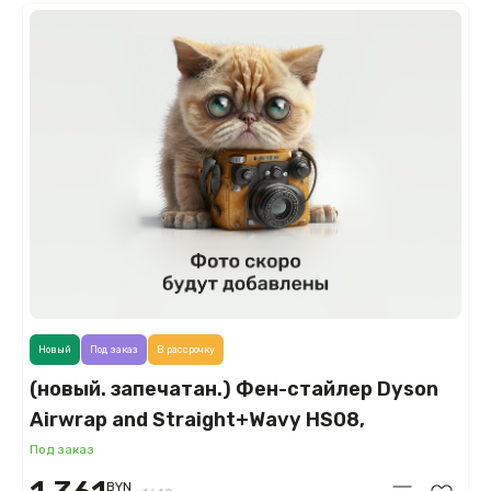
Новый
Под заказ
В рассрочку
(новый. запечатан.) Фен-стайлер Dyson
Airwrap and Straight+Wavy HS08,
керамический розовый/розовое золото
Под заказ
(Ceramic Pink/Rose Gold)
BYN