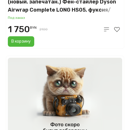
(новый. запечатан.) Фен-стайлер Dyson
Airwrap Complete LONG HS05, фуксия/
яркий никель (Fuchsia/Nickel)
Под заказ
1 750
BYN
2100
В корзину