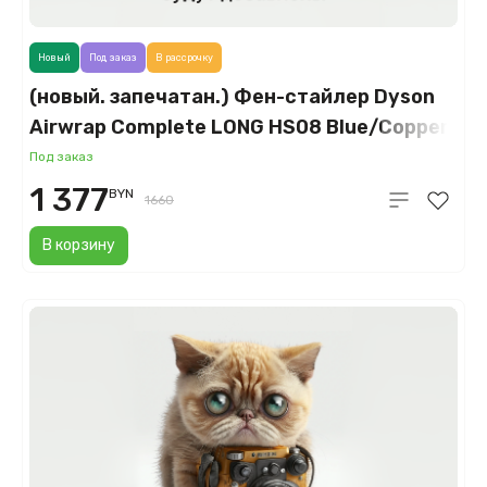
Новый
Под заказ
В рассрочку
(новый. запечатан.) Фен-стайлер Dyson
Airwrap Complete LONG HS08 Blue/Copper
(с кейсом), для длинных волос
Под заказ
1 377
BYN
1660
В корзину