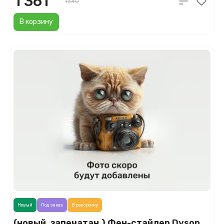
1 361
1640
В корзину
Новый
Под заказ
В рассрочку
(новый. запечатан.) Фен-стайлер Dyson