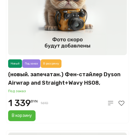
Новый
Под заказ
В рассрочку
(новый. запечатан.) Фен-стайлер Dyson
Airwrap and Straight+Wavy HS08,
керамическая патина/топаз (Ceramic
Под заказ
Patina/Topaz)
1 339
BYN
1610
В корзину