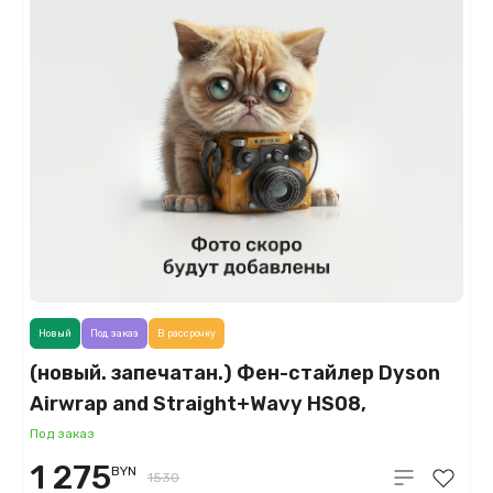
Новый
Под заказ
В рассрочку
(новый. запечатан.) Фен-стайлер Dyson
Airwrap and Straight+Wavy HS08,
янтарный шелк (Amber Silk)
Под заказ
1 275
BYN
1530