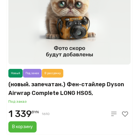
Новый
Под заказ
В рассрочку
(новый. запечатан.) Фен-стайлер Dyson
Airwrap Complete LONG HS05,
керамическая патина/топаз (Ceramic
Под заказ
Pop)
1 339
BYN
1610
В корзину