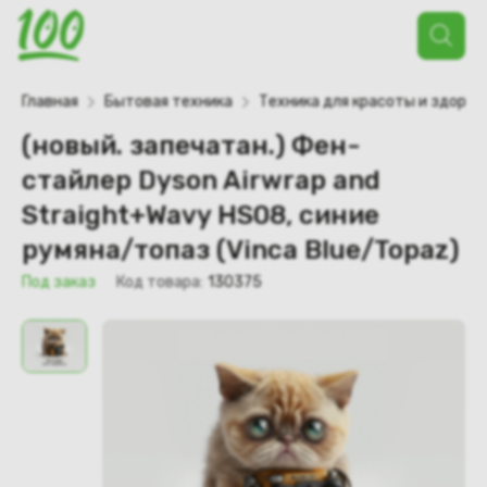
Поиск
товаров
Главная
Бытовая техника
Техника для красоты и здоров
(новый. запечатан.) Фен-
стайлер Dyson Airwrap and
Straight+Wavy HS08, синие
румяна/топаз (Vinca Blue/Topaz)
Под заказ
Код товара:
130375