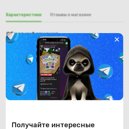
Характеристики
Отзывы о магазине
Общая информация
Производитель
Dyson
Тип товара
фен-стайлер
Состояние
Состояние
новый
Внешний вид
Новый
Конструкция
Цвет
коричневый/синий
Получайте интересные