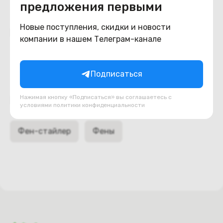
предложения первыми
Новые поступления, скидки и новости
Похожие товары
компании в нашем Телеграм-канале
Подписаться
Нажимая кнопку «Подписаться» вы соглашаетесь с
Подборки товаров в категории
условиями
политики конфиденциальности
Фен-стайлер
Фены