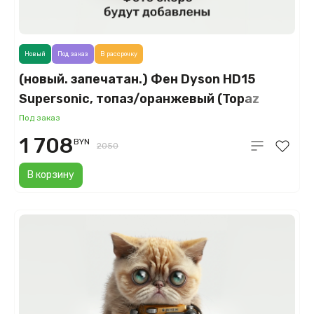
Новый
Под заказ
В рассрочку
(новый. запечатан.) Фен Dyson HD15
Supersonic, топаз/оранжевый (Topaz
Orange)
Под заказ
1 708
BYN
2050
В корзину