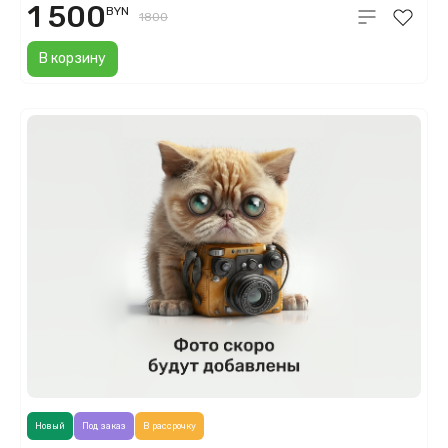
1 500
BYN
1800
В корзину
Новый
Под заказ
В рассрочку