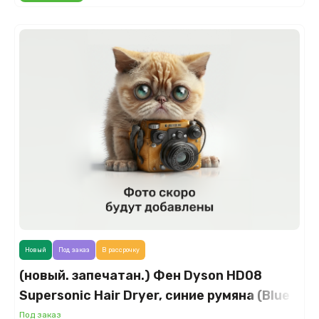
Новый
Под заказ
В рассрочку
(новый. запечатан.) Фен Dyson HD08
Supersonic Hair Dryer, синие румяна (Blue
Blush)
Под заказ