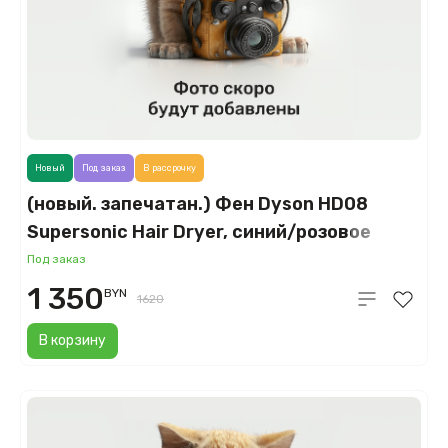
Новый
Под заказ
В рассрочку
(новый. запечатан.) Фен Dyson HD08
Supersonic Hair Dryer, синий/розовое
золото (Vinca Blue)
Под заказ
1 350
BYN
1620
В корзину