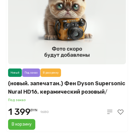
Новый
Под заказ
В рассрочку
(новый. запечатан.) Фен Dyson Supersonic
Nural HD16, керамический розовый/
розовое золото (Ceramic Pink/Rose Gold)
Под заказ
1 399
BYN
1680
В корзину