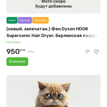
Новый
Под заказ
В рассрочку
(новый. запечатан.) Фен Dyson HD08
Supersonic Hair Dryer, берлинская лазурь/
медный (Blue/Copper)
Под заказ
950
BYN
1140
В корзину