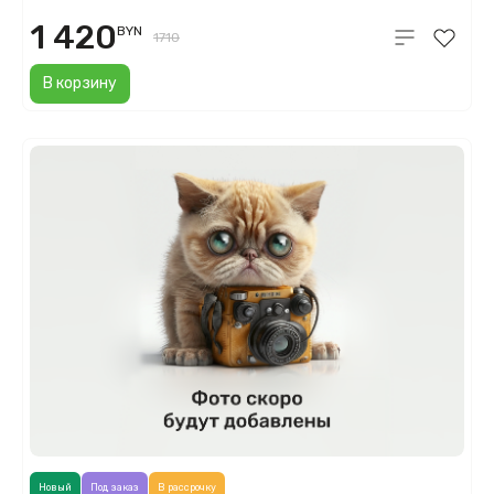
1 420
BYN
1710
В корзину
Новый
Под заказ
В рассрочку