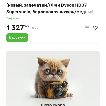
(новый. запечатан.) Фен Dyson HD07
Supersonic, берлинская лазурь/медный
(Prussian Blue)
Под заказ
1 327
BYN
1600
В корзину