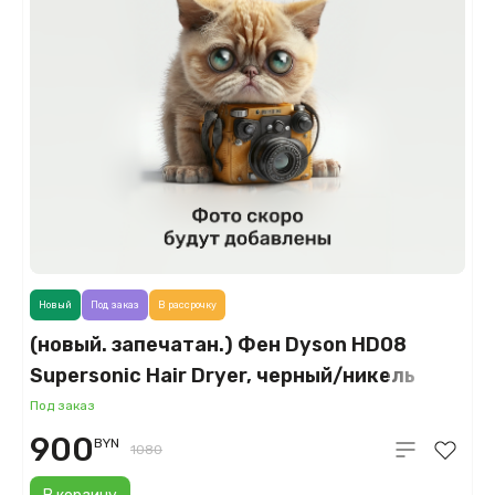
Новый
Под заказ
В рассрочку
(новый. запечатан.) Фен Dyson HD08
Supersonic Hair Dryer, черный/никель
(Black/Nickel)
Под заказ
900
BYN
1080