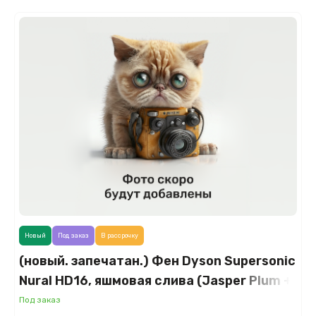
Новый
Под заказ
В рассрочку
(новый. запечатан.) Фен Dyson Supersonic
Nural HD16, яшмовая слива (Jasper Plum +
кейс)
Под заказ