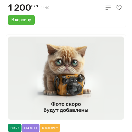
1 200
BYN
1440
В корзину
Новый
Под заказ
В рассрочку