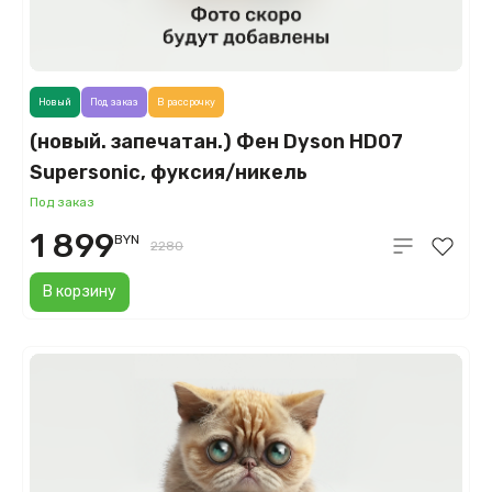
Новый
Под заказ
В рассрочку
(новый. запечатан.) Фен Dyson HD07
Supersonic, фуксия/никель
(Fuchsia/Nickel)
Под заказ
1 899
BYN
2280
В корзину