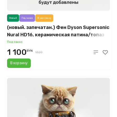
Новый
Под заказ
В рассрочку
(новый. запечатан.) Фен Dyson Supersonic
Nural HD16, керамическая патина/топаз
(Ceramic Patina/Topaz)
Под заказ
1 100
BYN
1320
В корзину