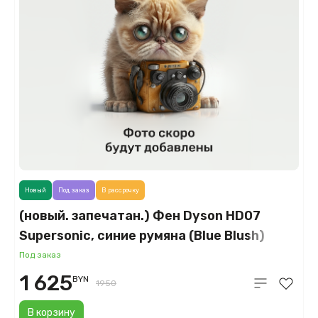
Новый
Под заказ
В рассрочку
(новый. запечатан.) Фен Dyson HD07
Supersonic, синие румяна (Blue Blush)
Под заказ
1 625
BYN
1950
В корзину