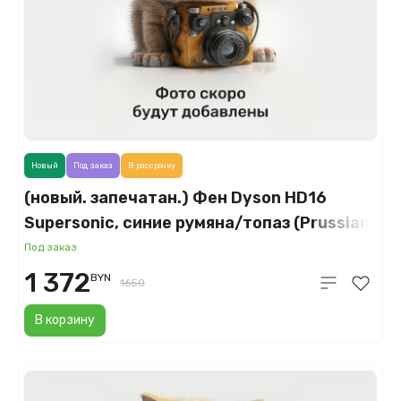
Новый
Под заказ
В рассрочку
(новый. запечатан.) Фен Dyson HD16
Supersonic, синие румяна/топаз (Prussian
Blue/Topaz)
Под заказ
1 372
BYN
1650
В корзину