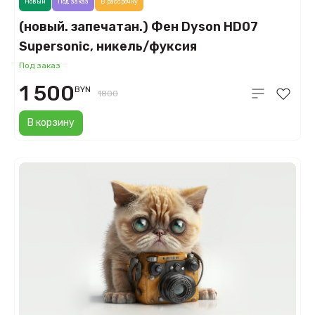
Новый
Под заказ
В рассрочку
(новый. запечатан.) Фен Dyson HD07
Supersonic, никель/фуксия
(Nickel/Fuchsia)
Под заказ
1 500
BYN
1800
В корзину