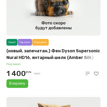
Новый
Под заказ
В рассрочку
(новый. запечатан.) Фен Dyson Supersonic
Nural HD16, янтарный шелк (Amber Silk)
Под заказ
1 400
BYN
1680
В корзину