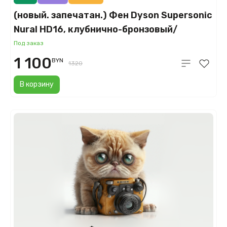
(новый. запечатан.) Фен Dyson Supersonic
Nural HD16, клубнично-бронзовый/
розовый румянец (Strawberry
Под заказ
Bronze/Blush Pink)
1 100
BYN
1320
В корзину