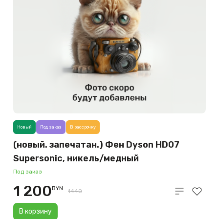
Новый
Под заказ
В рассрочку
(новый. запечатан.) Фен Dyson HD07
Supersonic, никель/медный
(Nickel/Copper)
Под заказ
1 200
BYN
1440
В корзину