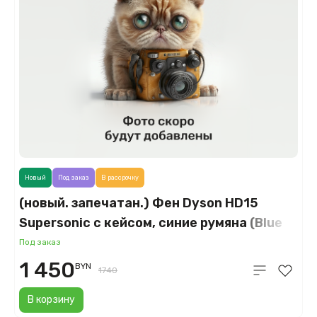
Новый
Под заказ
В рассрочку
(новый. запечатан.) Фен Dyson HD15
Supersonic с кейсом, синие румяна (Blue
Blush)
Под заказ
1 450
BYN
1740
В корзину