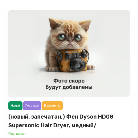
Новый
Под заказ
В рассрочку
(новый. запечатан.) Фен Dyson HD08
Supersonic Hair Dryer, медный/
серебристый (Nickel/Copper)
Под заказ