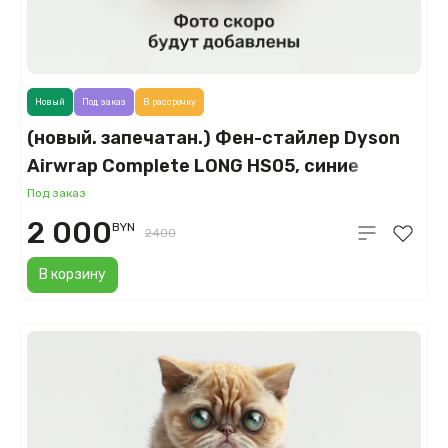
Новый
Под заказ
В рассрочку
(новый. запечатан.) Фен-стайлер Dyson
Airwrap Complete LONG HS05, синие
румяна (Blue Blush)
Под заказ
2 000
BYN
2400
В корзину