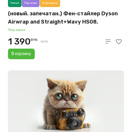
Новый
Под заказ
В рассрочку
(новый. запечатан.) Фен-стайлер Dyson
Airwrap and Straight+Wavy HS08,
клубнично-бронзовый/розовый румянец
Под заказ
(Strawberry Bronze/Blush Pink)
1 390
BYN
1670
В корзину