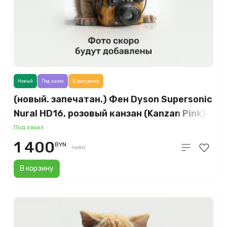
Новый
Под заказ
В рассрочку
(новый. запечатан.) Фен Dyson Supersonic
Nural HD16, розовый канзан (Kanzan Pink)
Под заказ
1 400
BYN
1680
В корзину