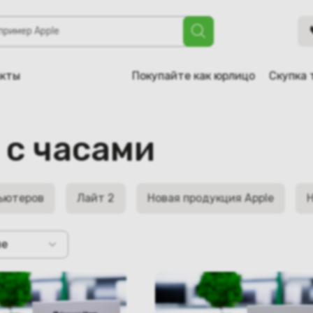
акты
Покупайте как юрлицо
Скупка 
 с часами
ьютеров
Лайт 2
Новая продукция Apple
Н
не