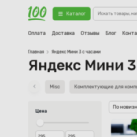
Поиск
Каталог
товаров
Оплата
Доставка
Отзывы
Блог
Конт
Главная
Яндекс Мини 3 с часами
Яндекс Мини 3
Misc
Комплектующие для комп
По новиз
Цена