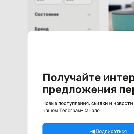
Состояние
новый
Бренд
Яндекс
(новый. 
колонка 
Мини 3 с
Под заказ
Тип товара
Получайте инте
295
BYN
(бирюзов
Колонка
предложения пе
00027TR
Очистить
Новые поступления, скидки и новости
нашем Телеграм-канале
Подписаться