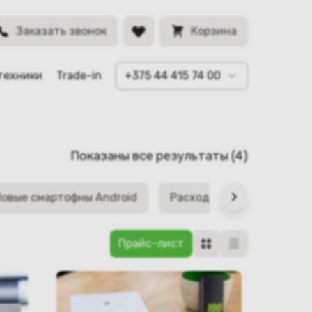
Заказать звонок
Корзина
техники
Trade-in
+375 44 415 74 00
Сортировк
Показаны все результаты (4)
самые
недавние
овые смартофны Android
Расходные материалы