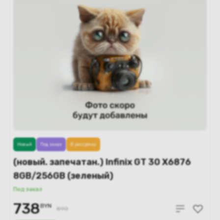
Новый
Под заказ
В рассрочку
(новый. запечатан.) Infinix GT 30 X6876
8GB/256GB (зеленый)
Под заказ
738
BYN
890