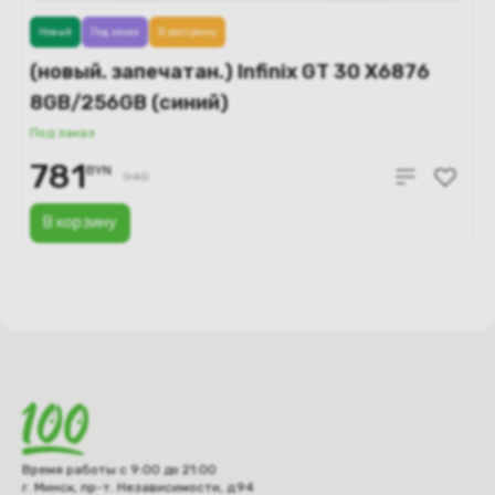
Новый
Под заказ
В рассрочку
(новый. запечатан.) Infinix GT 30 X6876
8GB/256GB (синий)
Под заказ
781
BYN
940
В корзину
Время работы с 9:00 до 21:00
г. Минск, пр-т. Независимости, д.94