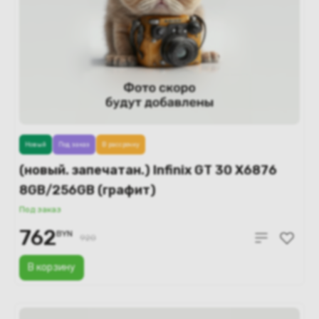
Новый
Под заказ
В рассрочку
(новый. запечатан.) Infinix GT 30 X6876
8GB/256GB (графит)
Под заказ
762
BYN
920
В корзину