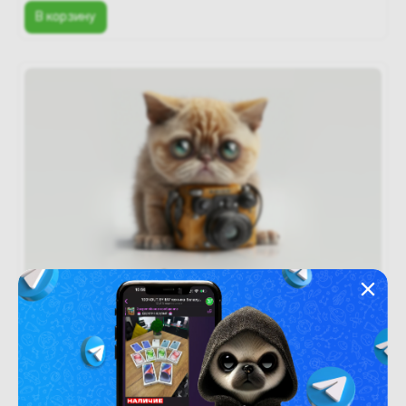
В корзину
Новый
Под заказ
В рассрочку
(новый. запечатан.) Infinix GT 30 X6876