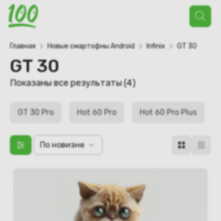
Поиск
товаров
Главная
Новые смартофны Android
Infinix
GT 30
GT 30
Сортировка:
Показаны все результаты (4)
самые
недавние
GT 30 Pro
Hot 60 Pro
Hot 60 Pro Plus
По новизне