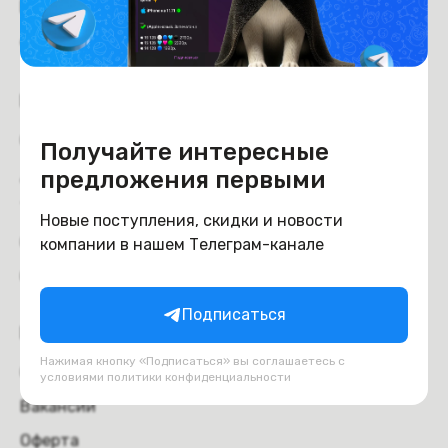
Рейтинг магазина:
4.6
из 5
Покупателям
Оплата
Получайте интересные
Доставка и самовывоз
предложения первыми
Trade-in
Новые поступления, скидки и новости
Отзывы
компании в нашем Телеграм-канале
Обмен и возврат
Подписаться
Компания
Нажимая кнопку «Подписаться» вы соглашаетесь с
О компании
условиями
политики конфиденциальности
Вакансии
Оферта