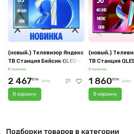
(новый.) Телевизор Яндекс
(новый.) Телеви
ТВ Станция Бейсик QLED с
ТВ Станция QLE
Алисой 65 YNDX-00081
50 YNDX-00094
В наличии
В наличии
2 467
1 860
BYN
BYN
2970
2240
В корзину
В корзину
Подборки товаров в категории