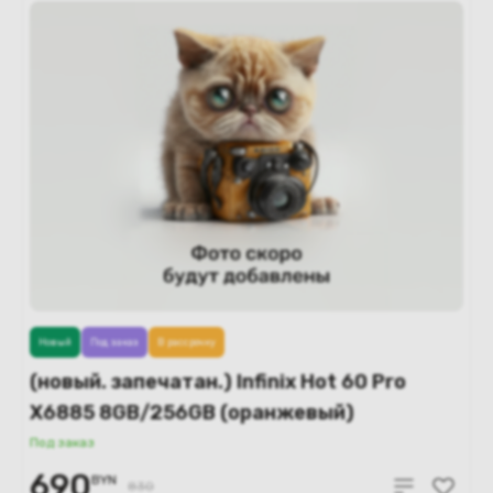
Новый
Под заказ
В рассрочку
(новый. запечатан.) Infinix Hot 60 Pro
X6885 8GB/256GB (оранжевый)
Под заказ
690
BYN
830