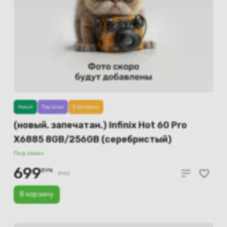
Новый
Под заказ
В рассрочку
(новый. запечатан.) Infinix Hot 60 Pro
X6885 8GB/256GB (серебристый)
Под заказ
699
BYN
840
В корзину