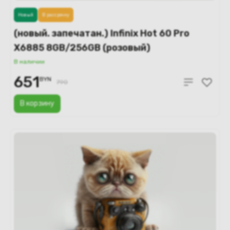
Новый
В рассрочку
(новый. запечатан.) Infinix Hot 60 Pro
X6885 8GB/256GB (розовый)
В наличии
651
BYN
790
В корзину