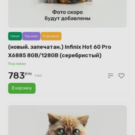
Новый
Под заказ
В рассрочку
(новый. запечатан.) Infinix Hot 60 Pro
X6885 8GB/128GB (серебристый)
Под заказ
783
BYN
940
В корзину