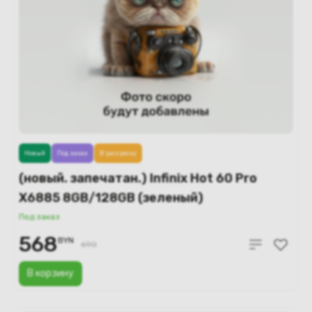
Новый
Под заказ
В рассрочку
(новый. запечатан.) Infinix Hot 60 Pro
X6885 8GB/128GB (зеленый)
Под заказ
568
BYN
690
В корзину