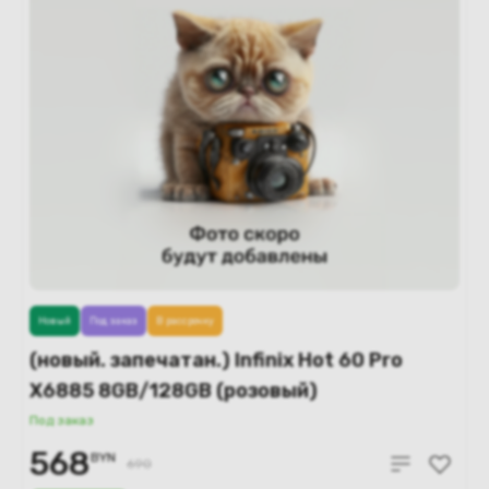
Новый
Под заказ
В рассрочку
(новый. запечатан.) Infinix Hot 60 Pro
X6885 8GB/128GB (розовый)
Под заказ
568
BYN
690