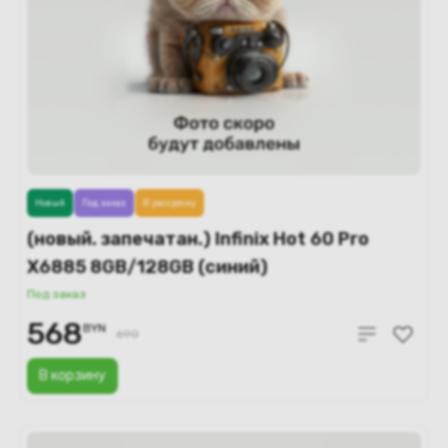
Новый
Под заказ
В рассрочку
(новый. запечатан.) Infinix Hot 60 Pro
X6885 8GB/128GB (синий)
Под заказ
568
BYN
690
В корзину