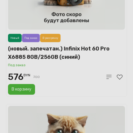
Новый
Под заказ
В рассрочку
(новый. запечатан.) Infinix Hot 60 Pro
X6885 8GB/256GB (синий)
Под заказ
576
BYN
700
В корзину