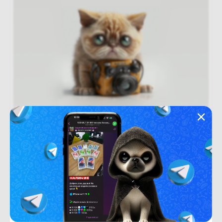
Новый
Под заказ
В рассрочку
(новый. запечатан.) Infinix Hot 60 Pro
X6885 8GB/128GB (черный)
Под заказ
619
BYN
750