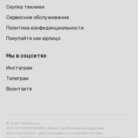
Скупка техники
Сервисное обслуживание
Политика конфиденциальности
Покупайте как юрлицо
Мы в соцсетях
Инстаграм
Телеграм
Вконтакте
© 2026 100nout.by,
ООО «СТОНОУТБУКОВ» Директор Метельский Дмитрий
Константинович, действующий на основании Устава.
Адрес: 220100, Беларусь, г. Минск, ул. Кульман, д. 15 литер Б 9/к.