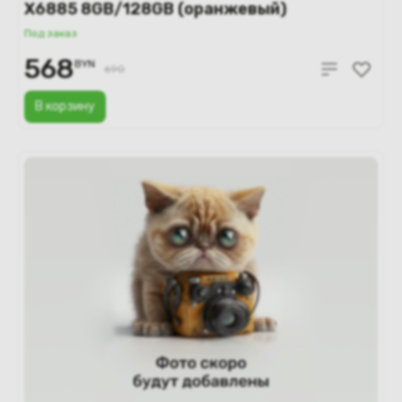
X6885 8GB/128GB (оранжевый)
Под заказ
568
BYN
690
В корзину