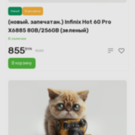
Новый
В рассрочку
(новый. запечатан.) Infinix Hot 60 Pro
X6885 8GB/256GB (зеленый)
В наличии
855
BYN
1030
В корзину