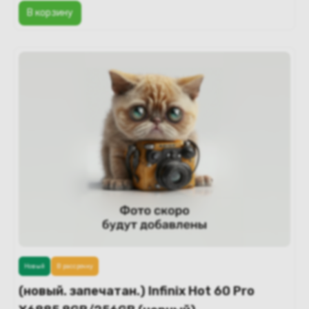
В корзину
Новый
В рассрочку
(новый. запечатан.) Infinix Hot 60 Pro