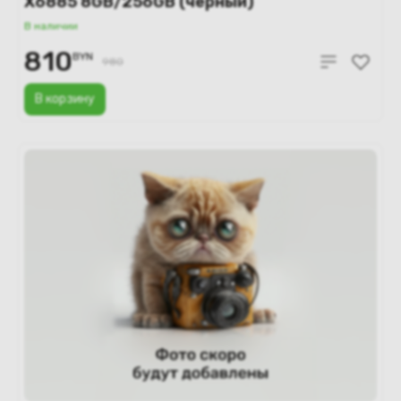
X6885 8GB/256GB (черный)
В наличии
810
BYN
980
В корзину