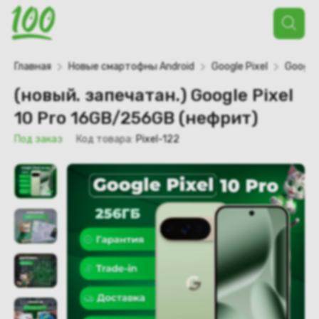
Поиск
товаров
Главная
Новые смартофны Android
Google Pixel
Google 
(новый. запечатан.) Google Pixel
10 Pro 16GB/256GB (нефрит)
Под заказ
Код товара:
Pixel-122