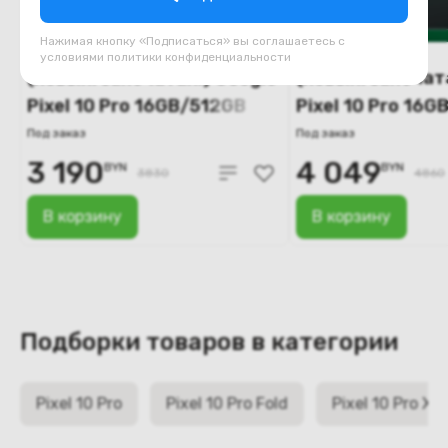
Нажимая кнопку «Подписаться» вы соглашаетесь с
условиями
политики конфиденциальности
(новый. запечатан.) Google
(новый. запечат
Pixel 10 Pro 16GB/512GB
Pixel 10 Pro 16G
(лунный камень)
(обсидиан)
Под заказ
Под заказ
3 190
4 049
BYN
BYN
3830
4860
В корзину
В корзину
Подборки товаров в категории
Pixel 10 Pro
Pixel 10 Pro Fold
Pixel 10 Pro XL