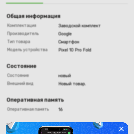
Общая информация
Комплектация
Заводской комплект
Производитель
Google
Тип товара
Смартфон
Модель устройства
Pixel 10 Pro Fold
Состояние
Состояние
новый
Внешний вид
Новый товар.
Оперативная память
Оперативная память
16
Хранение данных