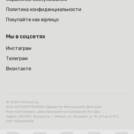
Политика конфиденциальности
Покупайте как юрлицо
Мы в соцсетях
Инстаграм
Телеграм
Вконтакте
© 2026 100nout.by,
ООО «СТОНОУТБУКОВ» Директор Метельский Дмитрий
Константинович, действующий на основании Устава.
Адрес: 220100, Беларусь, г. Минск, ул. Кульман, д. 15 литер Б 9/к.
УНП 193664989