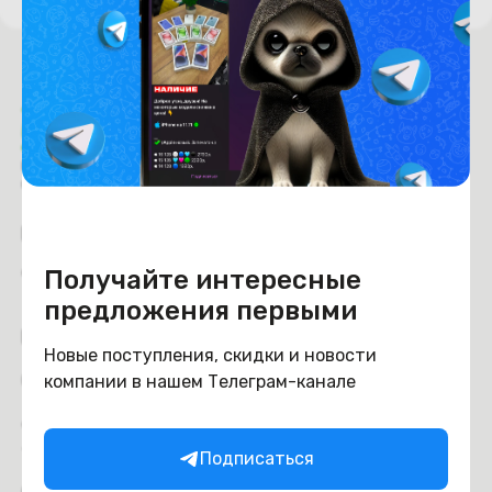
Время работы с 9:00 до 21:00
г. Минск, пр-т. Независимости, д.94
Рейтинг магазина:
4.6
Получайте интересные
из 5
предложения первыми
Покупателям
Новые поступления, скидки и новости
Оплата
компании в нашем Телеграм-канале
Доставка и самовывоз
Trade-in
Подписаться