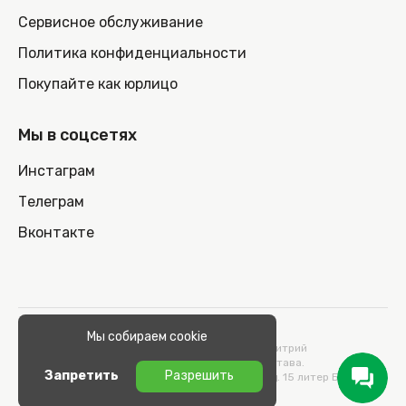
Сервисное обслуживание
Политика конфиденциальности
Покупайте как юрлицо
Мы в соцсетях
Инстаграм
Телеграм
Вконтакте
© 2026 100nout.by,
Мы собираем cookie
ООО «СТОНОУТБУКОВ» Директор Метельский Дмитрий
Константинович, действующий на основании Устава.
Запретить
Разрешить
Адрес: 220100, Беларусь, г. Минск, ул. Кульман, д. 15 литер Б 9/к.
УНП 193664989