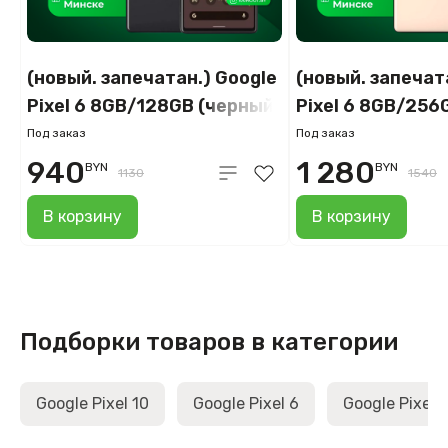
(новый. запечатан.) Google
(новый. запечат
Pixel 6 8GB/128GB (черный)
Pixel 6 8GB/256
(коралловый)
Под заказ
Под заказ
940
1 280
BYN
BYN
1130
1540
В корзину
В корзину
Подборки товаров в категории
Google Pixel 10
Google Pixel 6
Google Pixel 7