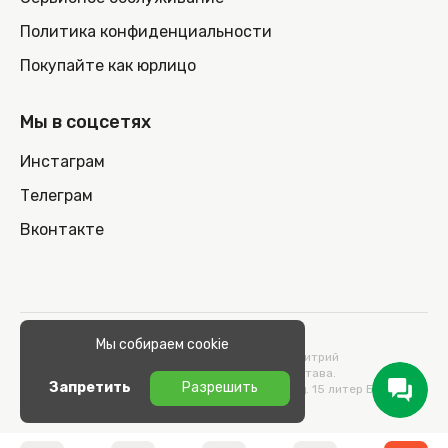
Политика конфиденциальности
Покупайте как юрлицо
Мы в соцсетях
Инстаграм
Телеграм
Вконтакте
© 2026 100nout.by,
Мы собираем cookie
ООО «СТОНОУТБУКОВ» Директор Метельский Дмитрий
Константинович, действующий на основании Устава.
Запретить
Разрешить
Адрес: 220100, Беларусь, г. Минск, ул. Кульман, д. 15 литер Б 9/к.
УНП 193664989