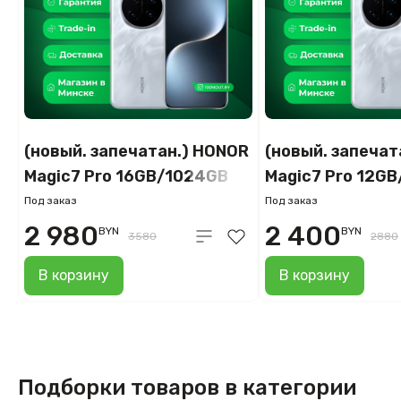
(новый. запечатан.) HONOR
(новый. запечат
Magic7 Pro 16GB/1024GB
Magic7 Pro 12G
международная версия
международная
Под заказ
Под заказ
(белый)
(белый)
2 980
2 400
BYN
BYN
3580
2880
В корзину
В корзину
Подборки товаров в категории